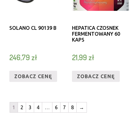
SOLANO CL 90139 B
HEPATICA CZOSNEK
FERMENTOWANY 60
KAPS
246,79
zł
21,99
zł
ZOBACZ CENĘ
ZOBACZ CENĘ
1
2
3
4
…
6
7
8
→