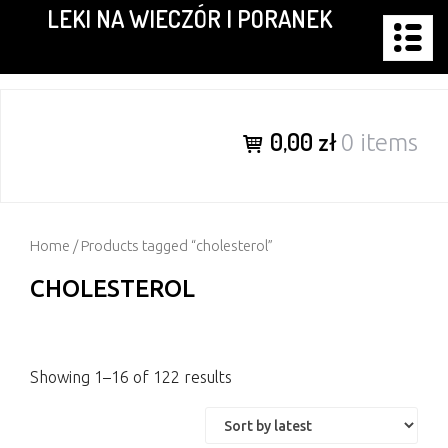
LEKI NA WIECZÓR I PORANEK
Skip
to
content
0,00 zł
0 items
Home
/ Products tagged “cholesterol”
CHOLESTEROL
Showing 1–16 of 122 results