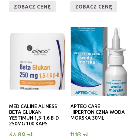
ZOBACZ CENĘ
ZOBACZ CENĘ
MEDICALINE ALINESS
APTEO CARE
BETA GLUKAN
HIPERTONICZNA WODA
YESTIMUN 1,3-1,6 Β-D
MORSKA 30ML
250MG 100 KAPS
44,89
zł
11,16
zł