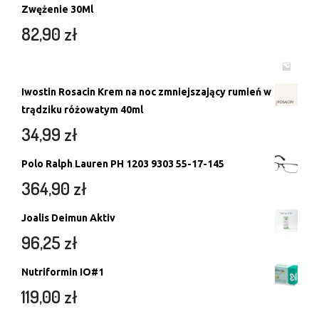
Zwężenie 30Ml
82,90
zł
Iwostin Rosacin Krem na noc zmniejszający rumień w
trądziku różowatym 40ml
34,99
zł
Polo Ralph Lauren PH 1203 9303 55-17-145
364,90
zł
Joalis Deimun Aktiv
96,25
zł
Nutriformin IO#1
119,00
zł