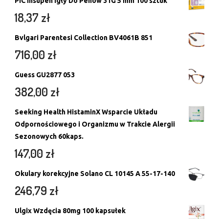
PIC Insupen Igły Do Penów 31G 5 mm 100 sztuk
18,37
zł
Bvlgari Parentesi Collection BV4061B 851
716,00
zł
Guess GU2877 053
382,00
zł
Seeking Health HistaminX Wsparcie Układu
Odpornościowego i Organizmu w Trakcie Alergii
Sezonowych 60kaps.
147,00
zł
Okulary korekcyjne Solano CL 10145 A 55-17-140
246,79
zł
Ulgix Wzdęcia 80mg 100 kapsułek