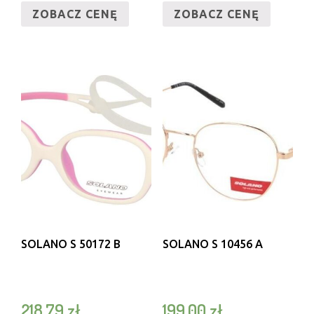
ZOBACZ CENĘ
ZOBACZ CENĘ
SOLANO S 50172 B
SOLANO S 10456 A
218,79
zł
199,00
zł