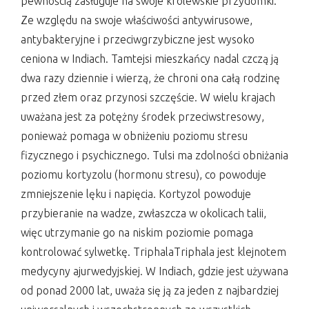
pewnością zasługuje na swoje królewskie przydomki.
Ze względu na swoje właściwości antywirusowe,
antybakteryjne i przeciwgrzybiczne jest wysoko
ceniona w Indiach. Tamtejsi mieszkańcy nadal czczą ją
dwa razy dziennie i wierzą, że chroni ona całą rodzinę
przed złem oraz przynosi szczęście. W wielu krajach
uważana jest za potężny środek przeciwstresowy,
ponieważ pomaga w obniżeniu poziomu stresu
fizycznego i psychicznego. Tulsi ma zdolności obniżania
poziomu kortyzolu (hormonu stresu), co powoduje
zmniejszenie lęku i napięcia. Kortyzol powoduje
przybieranie na wadze, zwłaszcza w okolicach talii,
więc utrzymanie go na niskim poziomie pomaga
kontrolować sylwetkę. TriphalaTriphala jest klejnotem
medycyny ajurwedyjskiej. W Indiach, gdzie jest używana
od ponad 2000 lat, uważa się ją za jeden z najbardziej