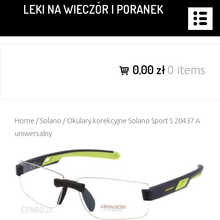
LEKI NA WIECZÓR I PORANEK
Skip
to
content
0,00 zł
0 items
Home
/
Solano
/ Okulary korekcyjne Solano Sport S 20437 A
uniwersalny