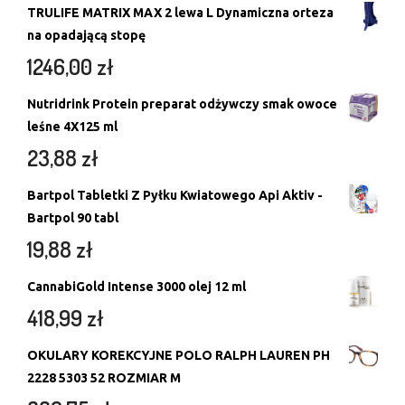
TRULIFE MATRIX MAX 2 lewa L Dynamiczna orteza
na opadającą stopę
1246,00
zł
Nutridrink Protein preparat odżywczy smak owoce
leśne 4X125 ml
23,88
zł
Bartpol Tabletki Z Pyłku Kwiatowego Api Aktiv -
Bartpol 90 tabl
19,88
zł
CannabiGold Intense 3000 olej 12 ml
418,99
zł
OKULARY KOREKCYJNE POLO RALPH LAUREN PH
2228 5303 52 ROZMIAR M