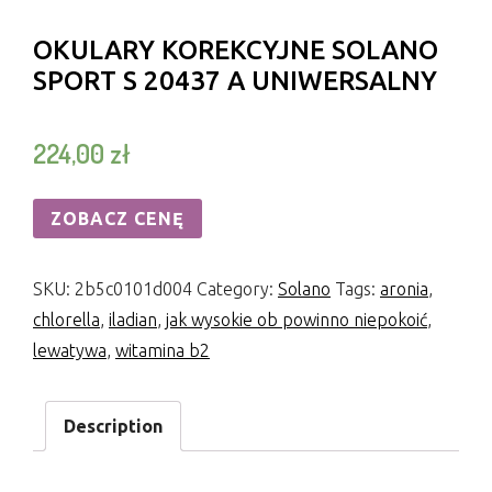
OKULARY KOREKCYJNE SOLANO
SPORT S 20437 A UNIWERSALNY
224,00
zł
ZOBACZ CENĘ
SKU:
2b5c0101d004
Category:
Solano
Tags:
aronia
,
chlorella
,
iladian
,
jak wysokie ob powinno niepokoić
,
lewatywa
,
witamina b2
Description