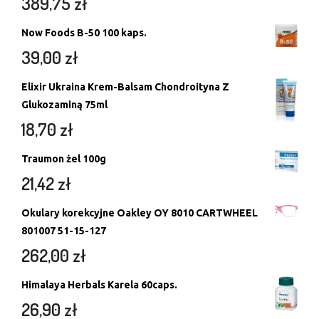
389,75
zł
Now Foods B-50 100 kaps.
39,00
zł
Elixir Ukraina Krem-Balsam Chondroityna Z
Glukozaminą 75ml
18,70
zł
Traumon żel 100g
21,42
zł
Okulary korekcyjne Oakley OY 8010 CARTWHEEL
801007 51-15-127
262,00
zł
Himalaya Herbals Karela 60caps.
26,90
zł