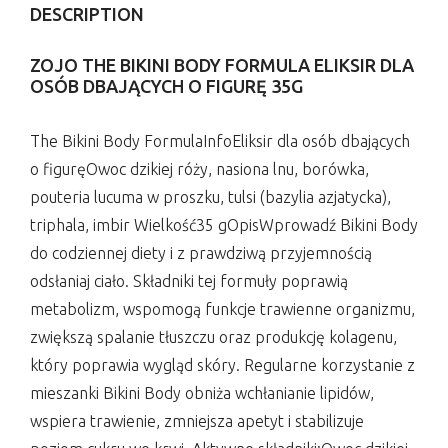
DESCRIPTION
ZOJO THE BIKINI BODY FORMULA ELIKSIR DLA
OSÓB DBAJĄCYCH O FIGURĘ 35G
The Bikini Body FormulaInfoEliksir dla osób dbających
o figuręOwoc dzikiej róży, nasiona lnu, borówka,
pouteria lucuma w proszku, tulsi (bazylia azjatycka),
triphala, imbir Wielkość35 gOpisWprowadź Bikini Body
do codziennej diety i z prawdziwą przyjemnością
odsłaniaj ciało. Składniki tej formuły poprawią
metabolizm, wspomogą funkcje trawienne organizmu,
zwiększą spalanie tłuszczu oraz produkcję kolagenu,
który poprawia wygląd skóry. Regularne korzystanie z
mieszanki Bikini Body obniża wchłanianie lipidów,
wspiera trawienie, zmniejsza apetyt i stabilizuje