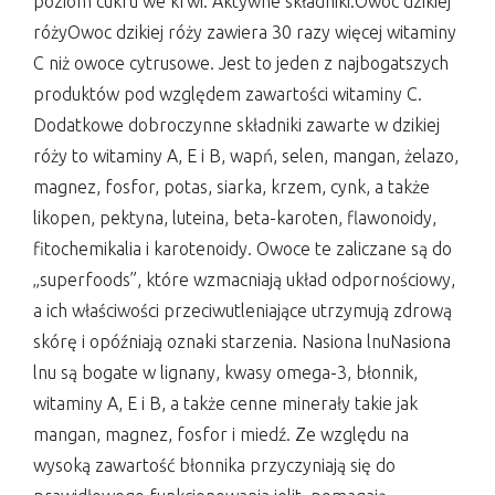
poziom cukru we krwi. Aktywne składniki:Owoc dzikiej
różyOwoc dzikiej róży zawiera 30 razy więcej witaminy
C niż owoce cytrusowe. Jest to jeden z najbogatszych
produktów pod względem zawartości witaminy C.
Dodatkowe dobroczynne składniki zawarte w dzikiej
róży to witaminy A, E i B, wapń, selen, mangan, żelazo,
magnez, fosfor, potas, siarka, krzem, cynk, a także
likopen, pektyna, luteina, beta-karoten, flawonoidy,
fitochemikalia i karotenoidy. Owoce te zaliczane są do
„superfoods”, które wzmacniają układ odpornościowy,
a ich właściwości przeciwutleniające utrzymują zdrową
skórę i opóźniają oznaki starzenia. Nasiona lnuNasiona
lnu są bogate w lignany, kwasy omega-3, błonnik,
witaminy A, E i B, a także cenne minerały takie jak
mangan, magnez, fosfor i miedź. Ze względu na
wysoką zawartość błonnika przyczyniają się do