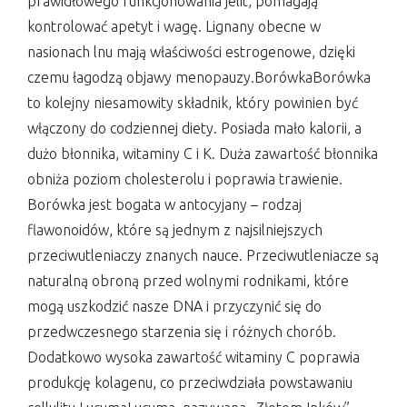
prawidłowego funkcjonowania jelit, pomagają
kontrolować apetyt i wagę. Lignany obecne w
nasionach lnu mają właściwości estrogenowe, dzięki
czemu łagodzą objawy menopauzy.BorówkaBorówka
to kolejny niesamowity składnik, który powinien być
włączony do codziennej diety. Posiada mało kalorii, a
dużo błonnika, witaminy C i K. Duża zawartość błonnika
obniża poziom cholesterolu i poprawia trawienie.
Borówka jest bogata w antocyjany – rodzaj
flawonoidów, które są jednym z najsilniejszych
przeciwutleniaczy znanych nauce. Przeciwutleniacze są
naturalną obroną przed wolnymi rodnikami, które
mogą uszkodzić nasze DNA i przyczynić się do
przedwczesnego starzenia się i różnych chorób.
Dodatkowo wysoka zawartość witaminy C poprawia
produkcję kolagenu, co przeciwdziała powstawaniu