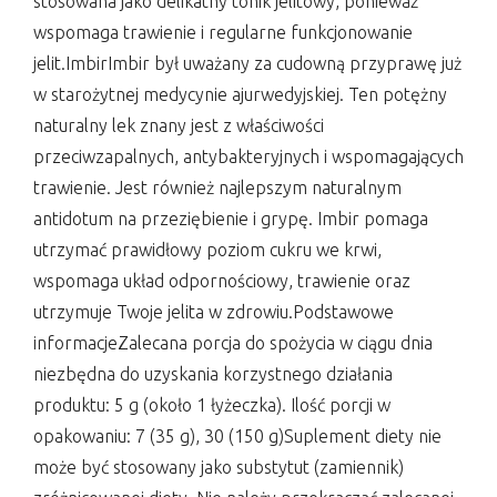
stosowana jako delikatny tonik jelitowy, ponieważ
wspomaga trawienie i regularne funkcjonowanie
jelit.ImbirImbir był uważany za cudowną przyprawę już
w starożytnej medycynie ajurwedyjskiej. Ten potężny
naturalny lek znany jest z właściwości
przeciwzapalnych, antybakteryjnych i wspomagających
trawienie. Jest również najlepszym naturalnym
antidotum na przeziębienie i grypę. Imbir pomaga
utrzymać prawidłowy poziom cukru we krwi,
wspomaga układ odpornościowy, trawienie oraz
utrzymuje Twoje jelita w zdrowiu.Podstawowe
informacjeZalecana porcja do spożycia w ciągu dnia
niezbędna do uzyskania korzystnego działania
produktu: 5 g (około 1 łyżeczka). Ilość porcji w
opakowaniu: 7 (35 g), 30 (150 g)Suplement diety nie
może być stosowany jako substytut (zamiennik)