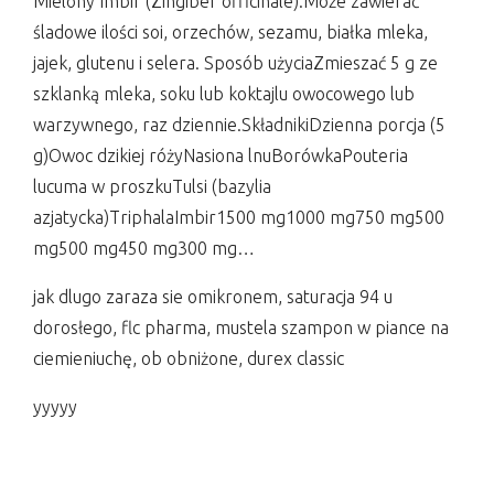
Mielony Imbir (Zingiber officinale).Może zawierać
śladowe ilości soi, orzechów, sezamu, białka mleka,
jajek, glutenu i selera. Sposób użyciaZmieszać 5 g ze
szklanką mleka, soku lub koktajlu owocowego lub
warzywnego, raz dziennie.SkładnikiDzienna porcja (5
g)Owoc dzikiej różyNasiona lnuBorówkaPouteria
lucuma w proszkuTulsi (bazylia
azjatycka)TriphalaImbir1500 mg1000 mg750 mg500
mg500 mg450 mg300 mg…
jak dlugo zaraza sie omikronem, saturacja 94 u
dorosłego, flc pharma, mustela szampon w piance na
ciemieniuchę, ob obniżone, durex classic
yyyyy