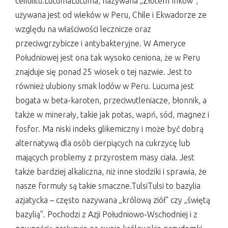
cellulitu.LucumaLucuma, nazywana „Złotem Inków”,
używana jest od wieków w Peru, Chile i Ekwadorze ze
względu na właściwości lecznicze oraz
przeciwgrzybicze i antybakteryjne. W Ameryce
Południowej jest ona tak wysoko ceniona, że w Peru
znajduje się ponad 25 wiosek o tej nazwie. Jest to
również ulubiony smak lodów w Peru. Lucuma jest
bogata w beta-karoten, przeciwutleniacze, błonnik, a
także w minerały, takie jak potas, wapń, sód, magnez i
fosfor. Ma niski indeks glikemiczny i może być dobrą
alternatywą dla osób cierpiących na cukrzycę lub
mających problemy z przyrostem masy ciała. Jest
także bardziej alkaliczna, niż inne słodziki i sprawia, że
nasze formuły są takie smaczne.TulsiTulsi to bazylia
azjatycka – często nazywana „królową ziół” czy „świętą
bazylią”. Pochodzi z Azji Południowo-Wschodniej i z