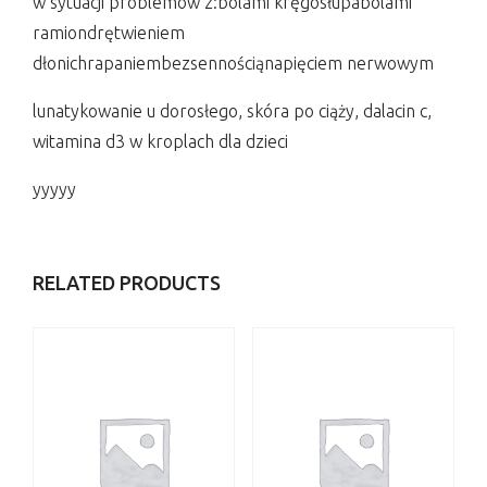
w sytuacji problemów z:bólami kręgosłupabólami
ramiondrętwieniem
dłonichrapaniembezsennościąnapięciem nerwowym
lunatykowanie u dorosłego, skóra po ciąży, dalacin c,
witamina d3 w kroplach dla dzieci
yyyyy
RELATED PRODUCTS