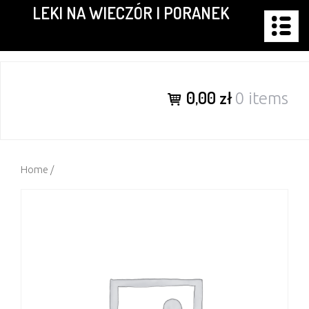
LEKI NA WIECZÓR I PORANEK
Skip
to
content
0,00 zł
0 items
Home
/