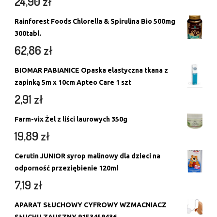
24,90
zł
Rainforest Foods Chlorella & Spirulina Bio 500mg
300tabl.
62,86
zł
BIOMAR PABIANICE Opaska elastyczna tkana z
zapinką 5m x 10cm Apteo Care 1 szt
2,91
zł
Farm-vix Żel z liści laurowych 350g
19,89
zł
Cerutin JUNIOR syrop malinowy dla dzieci na
odporność przeziębienie 120ml
7,19
zł
APARAT SŁUCHOWY CYFROWY WZMACNIACZ