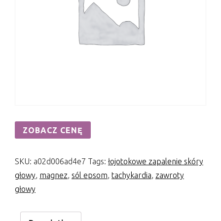
ZOBACZ CENĘ
SKU:
a02d006ad4e7
Tags:
łojotokowe zapalenie skóry
głowy
,
magnez
,
sól epsom
,
tachykardia
,
zawroty
głowy