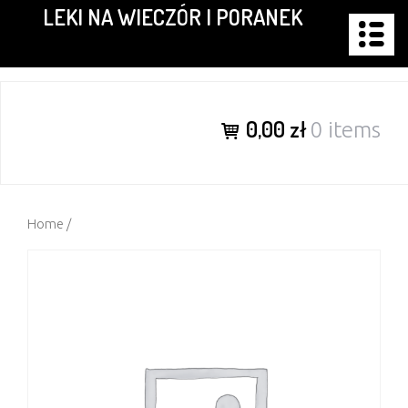
LEKI NA WIECZÓR I PORANEK
Skip
to
content
0,00 zł
0 items
Home
/