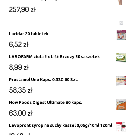
257,90
zł
Lacidar 20 tabletek
6,52
zł
LABOFARM zioła fix Liść Brzozy 30 saszetek
8,99
zł
Prostamol Uno Kaps. 0.32G 60 Szt.
58,35
zł
Now Foods Digest Ultimate 60 kaps.
63,00
zł
Levopront syrop na suchy kaszel 0,06g/10ml 120ml