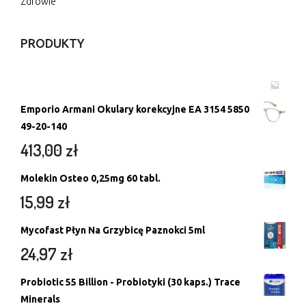
Zdrowie
PRODUKTY
Emporio Armani Okulary korekcyjne EA 3154 5850
49-20-140
413,00
zł
Molekin Osteo 0,25mg 60 tabl.
15,99
zł
Mycofast Płyn Na Grzybicę Paznokci 5ml
24,97
zł
Probiotic 55 Billion - Probiotyki (30 kaps.) Trace
Minerals