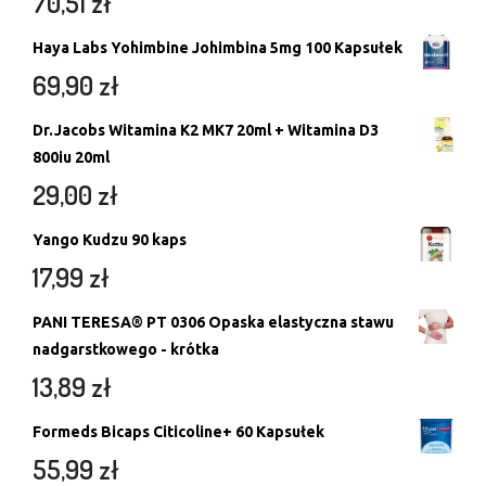
70,51
zł
Haya Labs Yohimbine Johimbina 5mg 100 Kapsułek
69,90
zł
Dr.Jacobs Witamina K2 MK7 20ml + Witamina D3
800iu 20ml
29,00
zł
Yango Kudzu 90 kaps
17,99
zł
PANI TERESA® PT 0306 Opaska elastyczna stawu
nadgarstkowego - krótka
13,89
zł
Formeds Bicaps Citicoline+ 60 Kapsułek
55,99
zł