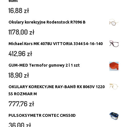
60ml
16,88
zł
Okulary korekcyjne Rodenstock R7096 B
1178,00
zł
Michael Kors MK 4078U VITTORIA 3344 54-16-140
412,96
zł
GUM-MED Termofor gumowy 2 l 1 szt
18,90
zł
OKULARY KOREKCYJNE RAY-BAN® RX 8063V 1220
55 ROZMIAR M
777,76
zł
PULSOKSYMETR CONTEC CMS50D
36,00
zł