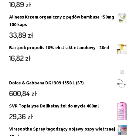
10,89
zł
Aliness Krzem organiczny z pędów bambusa 150mg
100 kaps
33,89
zł
Bartpol: propolis 10% ekstrakt etanolowy - 20ml
16,82
zł
Dolce & Gabbana DG1309 1358 L (57)
600,84
zł
SVR Topialyse Delikatny żel do mycia 400ml
29,36
zł
Virasoothe Spray łagodzący objawy ospy wietrznej