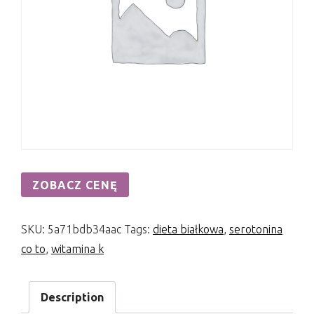
ZOBACZ CENĘ
SKU:
5a71bdb34aac
Tags:
dieta białkowa
,
serotonina
co to
,
witamina k
Description