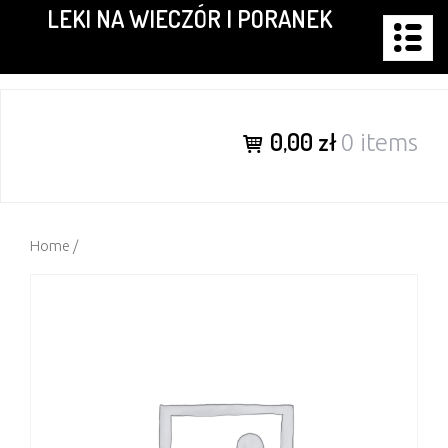
LEKI NA WIECZÓR I PORANEK
Skip
to
content
0,00 zł
0 items
Home
/