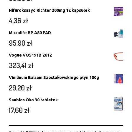
Nifuroksazyd Richter 200mg 12 kapsułek
4,36
zł
Microlife BP A80 PAD
95,90
zł
Vogue VO5191B 2612
323,41
zł
Vinilinum Balsam Szostakowskiego płyn 100g
29,20
zł
Sanbios Oko 30 tabletek
17,60
zł
Copyright © 2026
Leki na wieczór i poranek
|
Theme: E-Commerce by