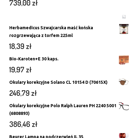
739,00
zł
Herbamedicus Szwajcarska maść końska
rozgrzewająca z torfem 225ml
18,39
zł
Bio-Karoten+E 30 kaps.
19,97
zł
Okulary korekcyjne Solano CL 10154 D (70615X)
246,79
zł
Okulary korekcyjne Polo Ralph Lauren PH 2240 5001
(6808893)
386,46
zł
Beurer Lampa na podczerwień IL 35