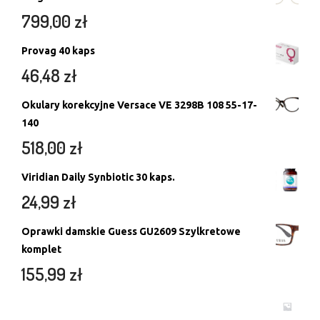
799,00
zł
Provag 40 kaps
46,48
zł
Okulary korekcyjne Versace VE 3298B 108 55-17-
140
518,00
zł
Viridian Daily Synbiotic 30 kaps.
24,99
zł
Oprawki damskie Guess GU2609 Szylkretowe
komplet
155,99
zł