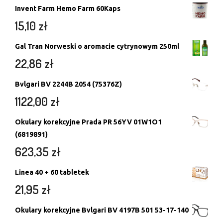
Invent Farm Hemo Farm 60Kaps
15,10
zł
Gal Tran Norweski o aromacie cytrynowym 250ml
22,86
zł
Bvlgari BV 2244B 2054 (75376Z)
1122,00
zł
Okulary korekcyjne Prada PR 56YV 01W1O1
(6819891)
623,35
zł
Linea 40 + 60 tabletek
21,95
zł
Okulary korekcyjne Bvlgari BV 4197B 501 53-17-140