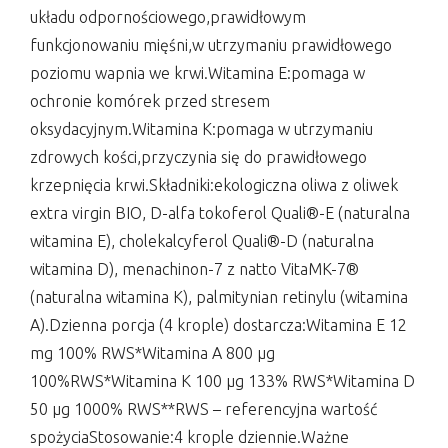
układu odpornościowego,prawidłowym
funkcjonowaniu mięśni,w utrzymaniu prawidłowego
poziomu wapnia we krwi.Witamina E:pomaga w
ochronie komórek przed stresem
oksydacyjnym.Witamina K:pomaga w utrzymaniu
zdrowych kości,przyczynia się do prawidłowego
krzepnięcia krwi.Składniki:ekologiczna oliwa z oliwek
extra virgin BIO, D-alfa tokoferol Quali®-E (naturalna
witamina E), cholekalcyferol Quali®-D (naturalna
witamina D), menachinon-7 z natto VitaMK-7®
(naturalna witamina K), palmitynian retinylu (witamina
A).Dzienna porcja (4 krople) dostarcza:Witamina E 12
mg 100% RWS*Witamina A 800 µg
100%RWS*Witamina K 100 µg 133% RWS*Witamina D
50 µg 1000% RWS**RWS – referencyjna wartość
spożyciaStosowanie:4 krople dziennie.Ważne