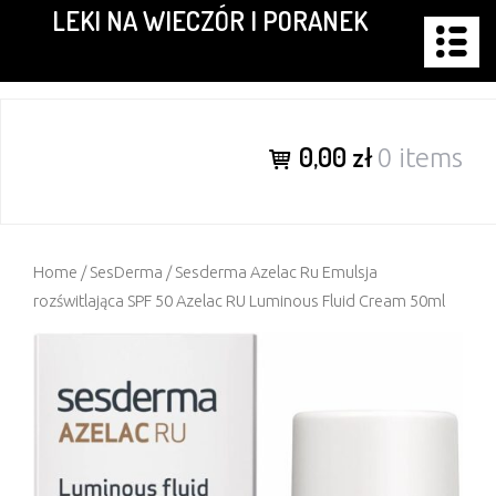
LEKI NA WIECZÓR I PORANEK
Skip
to
content
0,00 zł
0 items
Home
/
SesDerma
/ Sesderma Azelac Ru Emulsja
rozświtlająca SPF 50 Azelac RU Luminous Fluid Cream 50ml