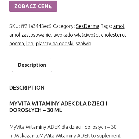
ZOBACZ CENĘ
SKU:
ff21a3443ec5
Category:
SesDerma
Tags:
amol
,
amol zastosowanie
,
awokado właściwości
,
cholesterol
norma
,
len
,
plastry na odciski
,
szałwia
Description
DESCRIPTION
MYVITA WITAMINY ADEK DLA DZIECI I
DOROSŁYCH – 30 ML
MyVita Witaminy ADEK dla dzieci i dorosłych – 30
mlWskazania:MyVita Witaminy ADEK to suplement