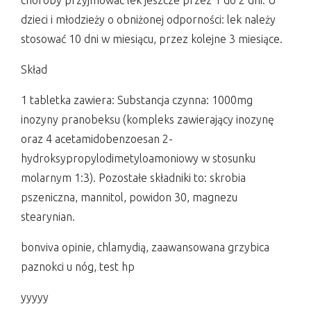
choroby przyjmować lek jeszcze przez 1 do 2 dni. U
dzieci i młodzieży o obniżonej odporności: lek należy
stosować 10 dni w miesiącu, przez kolejne 3 miesiące.
Skład
1 tabletka zawiera: Substancja czynna: 1000mg
inozyny pranobeksu (kompleks zawierający inozynę
oraz 4 acetamidobenzoesan 2-
hydroksypropylodimetyloamoniowy w stosunku
molarnym 1:3). Pozostałe składniki to: skrobia
pszeniczna, mannitol, powidon 30, magnezu
stearynian.
bonviva opinie, chlamydią, zaawansowana grzybica
paznokci u nóg, test hp
yyyyy