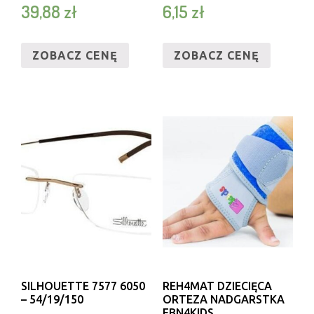
39,88
zł
6,15
zł
WŁOSÓW 200ML
ZOBACZ CENĘ
ZOBACZ CENĘ
SILHOUETTE 7577 6050
REH4MAT DZIECIĘCA
– 54/19/150
ORTEZA NADGARSTKA
EBN4KIDS