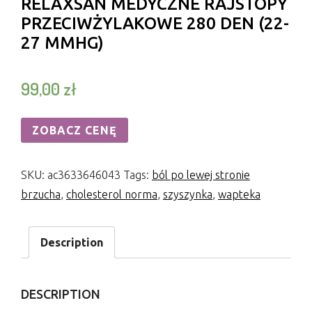
RELAXSAN MEDYCZNE RAJSTOPY
PRZECIWŻYLAKOWE 280 DEN (22-
27 MMHG)
99,00
zł
ZOBACZ CENĘ
SKU:
ac3633646043
Tags:
ból po lewej stronie
brzucha
,
cholesterol norma
,
szyszynka
,
wapteka
Description
DESCRIPTION