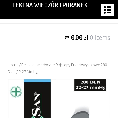
LEKI NA WIECZÓR I PORANEK
Skip
to
content
0,00 zł
0 items
Home
/ Relaxsan Medyczne Rajstopy Przeciwżylakowe 280
Den (22-27 Mmhg)