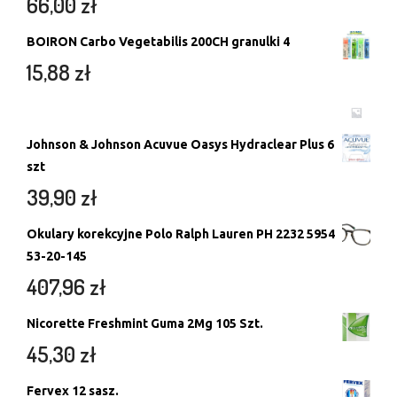
66,00
zł
BOIRON Carbo Vegetabilis 200CH granulki 4
15,88
zł
Johnson & Johnson Acuvue Oasys Hydraclear Plus 6
szt
39,90
zł
Okulary korekcyjne Polo Ralph Lauren PH 2232 5954
53-20-145
407,96
zł
Nicorette Freshmint Guma 2Mg 105 Szt.
45,30
zł
Fervex 12 sasz.