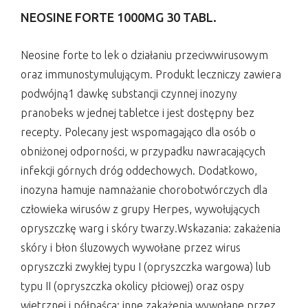
NEOSINE FORTE 1000MG 30 TABL.
Neosine forte to lek o działaniu przeciwwirusowym
oraz immunostymulującym. Produkt leczniczy zawiera
podwójną1 dawkę substancji czynnej inozyny
pranobeks w jednej tabletce i jest dostępny bez
recepty. Polecany jest wspomagająco dla osób o
obniżonej odporności, w przypadku nawracających
infekcji górnych dróg oddechowych. Dodatkowo,
inozyna hamuje namnażanie chorobotwórczych dla
człowieka wirusów z grupy Herpes, wywołujących
opryszczkę warg i skóry twarzy.Wskazania: zakażenia
skóry i błon śluzowych wywołane przez wirus
opryszczki zwykłej typu I (opryszczka wargowa) lub
typu II (opryszczka okolicy płciowej) oraz ospy
wietrznej i półpaśca; inne zakażenia wywołane przez