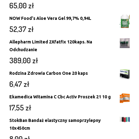
65,00
zł
NOW Food's Aloe Vera Gel 99,7% 0,94L
52,37
zł
Allepharm Limited 2Xfatfix 120kaps. Na
Odchudzanie
389,00
zł
Rodzina Zdrowia Carbon One 20 kaps
6,47
zł
Ekamedica Witamina C Cbc Activ Proszek 21 10 g
17,55
zł
StokBan Bandaż elastyczny samoprzylepny
10x450cm
8,00
zł