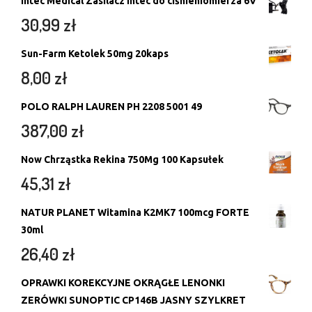
Intec Medical Zasilacz Intec do ciśnieniomierza 6V
30,99
zł
Sun-Farm Ketolek 50mg 20kaps
8,00
zł
POLO RALPH LAUREN PH 2208 5001 49
387,00
zł
Now Chrząstka Rekina 750Mg 100 Kapsułek
45,31
zł
NATUR PLANET Witamina K2MK7 100mcg FORTE
30ml
26,40
zł
OPRAWKI KOREKCYJNE OKRĄGŁE LENONKI
ZERÓWKI SUNOPTIC CP146B JASNY SZYLKRET