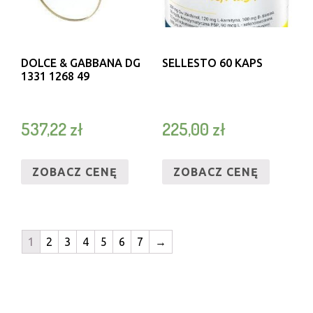
DOLCE & GABBANA DG
SELLESTO 60 KAPS
1331 1268 49
537,22
zł
225,00
zł
ZOBACZ CENĘ
ZOBACZ CENĘ
1
2
3
4
5
6
7
→