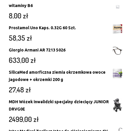
witaminy B6
8,00
zł
Prostamol Uno Kaps. 0.32G 60 Szt.
58,35
zł
Giorgio Armani AR 7213 5026
633,00
zł
SilicaMed amorficzna ziemia okrzemkowa owoce
jagodowe + okrzemki 200 g
27,48
zł
MDH Wózek inwalidzki specjalny dziecięcy JUNIOR
DRVG0E
2499,00
zł