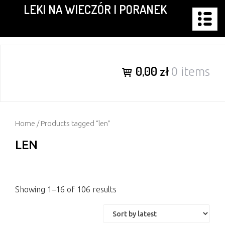
LEKI NA WIECZÓR I PORANEK
Skip
to
content
0,00 zł
0 items
Home
/ Products tagged “len”
LEN
Showing 1–16 of 106 results