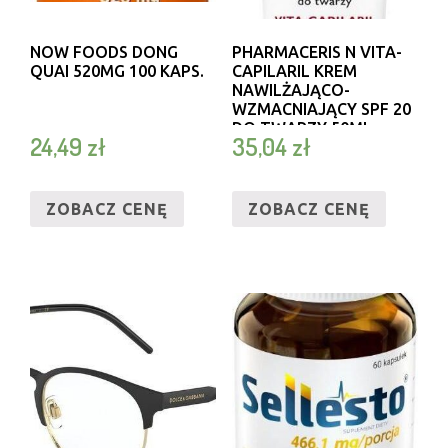
NOW FOODS DONG
PHARMACERIS N VITA-
QUAI 520MG 100 KAPS.
CAPILARIL KREM
NAWILŻAJĄCO-
WZMACNIAJĄCY SPF 20
DO TWARZY 50ML
24,49
zł
35,04
zł
ZOBACZ CENĘ
ZOBACZ CENĘ