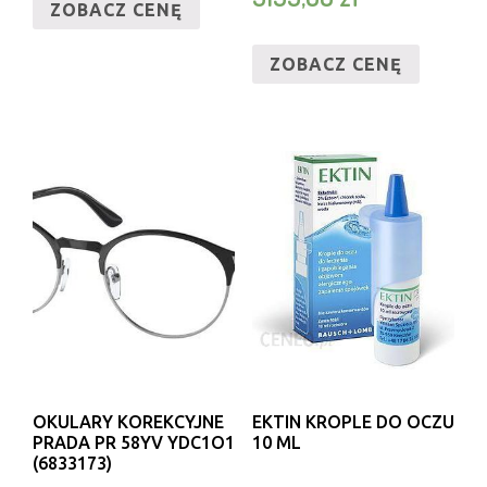
ZOBACZ CENĘ
ZOBACZ CENĘ
OKULARY KOREKCYJNE
EKTIN KROPLE DO OCZU
PRADA PR 58YV YDC1O1
10 ML
(6833173)