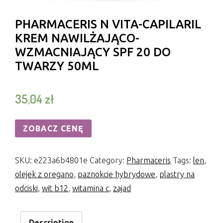
PHARMACERIS N VITA-CAPILARIL
KREM NAWILŻAJĄCO-
WZMACNIAJĄCY SPF 20 DO
TWARZY 50ML
35,04
zł
ZOBACZ CENĘ
SKU:
e223a6b4801e
Category:
Pharmaceris
Tags:
len
,
olejek z oregano
,
paznokcie hybrydowe
,
plastry na
odciski
,
wit b12
,
witamina c
,
zajad
Description