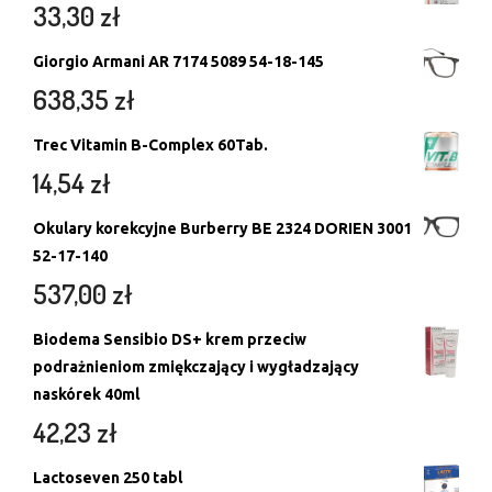
33,30
zł
Giorgio Armani AR 7174 5089 54-18-145
638,35
zł
Trec Vitamin B-Complex 60Tab.
14,54
zł
Okulary korekcyjne Burberry BE 2324 DORIEN 3001
52-17-140
537,00
zł
Biodema Sensibio DS+ krem przeciw
podrażnieniom zmiękczający i wygładzający
naskórek 40ml
42,23
zł
Lactoseven 250 tabl