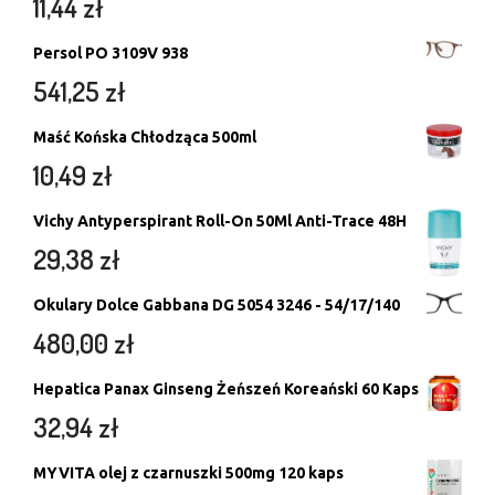
11,44
zł
Persol PO 3109V 938
541,25
zł
Maść Końska Chłodząca 500ml
10,49
zł
Vichy Antyperspirant Roll-On 50Ml Anti-Trace 48H
29,38
zł
Okulary Dolce Gabbana DG 5054 3246 - 54/17/140
480,00
zł
Hepatica Panax Ginseng Żeńszeń Koreański 60 Kaps
32,94
zł
MYVITA olej z czarnuszki 500mg 120 kaps