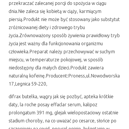
przekraczać zalecanej porcji do spożycia w ciągu
dnia.Nie zaleca się kobietą w ciąży, karmiącym
piersią.Produkt nie może być stosowany jako substytut
zróżnicowanej diety i zdrowego trybu
życia.Zrównoważony sposób żywienia prawidłowy tryb
życia jest ważny dla funkcjonowania organizmu
człowieka.Preparat należy przechowywać w suchym
miejscu, w temperaturze pokojowej, w sposób
niedostępny dla małych dzieci.Produkt zawiera
naturalną kofeinę.Producent:Proness,ul.Nowodworska
17,Legnica 59-220,
difrax butelka, wągry jak się pozbyć, apteka krótkie
daty, la roche posay effaclar serum, kalipoz
prolongatum 391 mg, glejak wielopostaciowy ostatnie
stadium choroby, na co uważać po cesarce, słońce po
szczepieniu na covid, perycol opinie, bulgotanie w