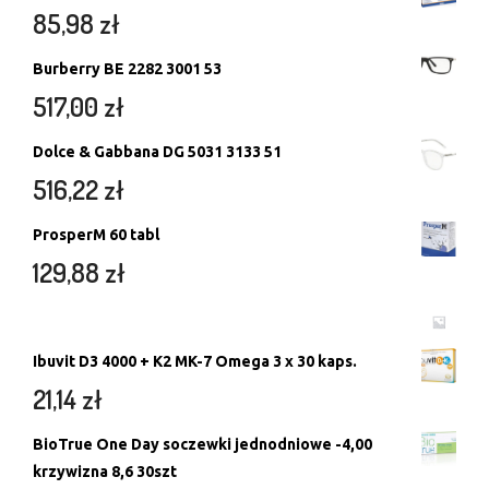
85,98
zł
Burberry BE 2282 3001 53
517,00
zł
Dolce & Gabbana DG 5031 3133 51
516,22
zł
ProsperM 60 tabl
129,88
zł
Ibuvit D3 4000 + K2 MK-7 Omega 3 x 30 kaps.
21,14
zł
BioTrue One Day soczewki jednodniowe -4,00
krzywizna 8,6 30szt