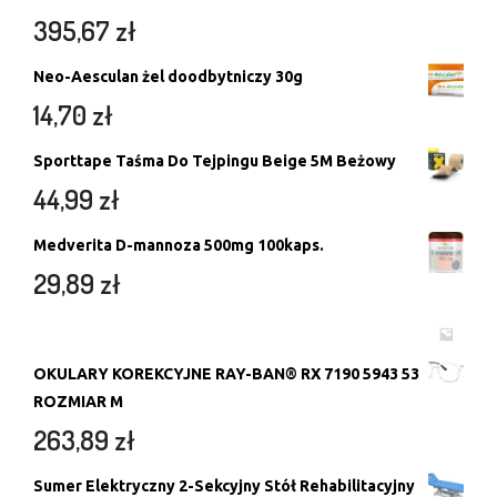
395,67
zł
Neo-Aesculan żel doodbytniczy 30g
14,70
zł
Sporttape Taśma Do Tejpingu Beige 5M Beżowy
44,99
zł
Medverita D-mannoza 500mg 100kaps.
29,89
zł
OKULARY KOREKCYJNE RAY-BAN® RX 7190 5943 53
ROZMIAR M
263,89
zł
Sumer Elektryczny 2-Sekcyjny Stół Rehabilitacyjny