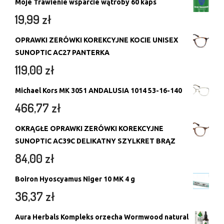
Moje Trawienie wsparcie wątroby 60 kaps
19,99
zł
OPRAWKI ZERÓWKI KOREKCYJNE KOCIE UNISEX
SUNOPTIC AC27 PANTERKA
119,00
zł
Michael Kors MK 3051 ANDALUSIA 1014 53-16-140
466,77
zł
OKRĄGŁE OPRAWKI ZERÓWKI KOREKCYJNE
SUNOPTIC AC39C DELIKATNY SZYLKRET BRĄZ
84,00
zł
Boiron Hyoscyamus Niger 10 MK 4 g
36,37
zł
Aura Herbals Kompleks orzecha Wormwood natural