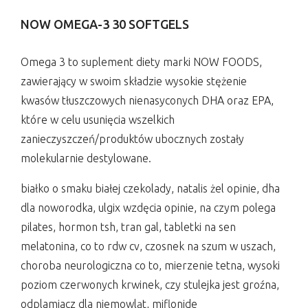
NOW OMEGA-3 30 SOFTGELS
Omega 3 to suplement diety marki NOW FOODS,
zawierający w swoim składzie wysokie stężenie
kwasów tłuszczowych nienasyconych DHA oraz EPA,
które w celu usunięcia wszelkich
zanieczyszczeń/produktów ubocznych zostały
molekularnie destylowane.
białko o smaku białej czekolady, natalis żel opinie, dha
dla noworodka, ulgix wzdęcia opinie, na czym polega
pilates, hormon tsh, tran gal, tabletki na sen
melatonina, co to rdw cv, czosnek na szum w uszach,
choroba neurologiczna co to, mierzenie tetna, wysoki
poziom czerwonych krwinek, czy stulejka jest groźna,
odplamiacz dla niemowląt, miflonide