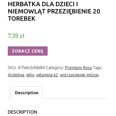
HERBATKA DLA DZIECI I
NIEMOWLĄT PRZEZIĘBIENIE 20
TOREBEK
7,39
zł
ZOBACZ CENĘ
SKU:
47fe6cb9de84
Category:
Premium Rosa
Tags:
dysleksja
,
głóg
,
witamina k2
,
wstrząśnienie mózgu
Description
DESCRIPTION