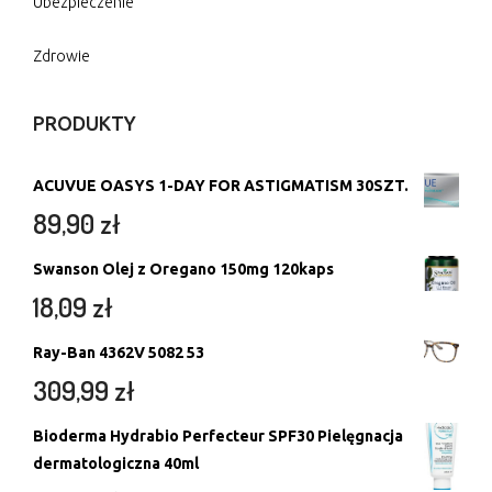
Ubezpieczenie
Zdrowie
PRODUKTY
ACUVUE OASYS 1-DAY FOR ASTIGMATISM 30SZT.
89,90
zł
Swanson Olej z Oregano 150mg 120kaps
18,09
zł
Ray-Ban 4362V 5082 53
309,99
zł
Bioderma Hydrabio Perfecteur SPF30 Pielęgnacja
dermatologiczna 40ml