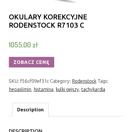
OKULARY KOREKCYJNE
RODENSTOCK R7103 C
1055,00
zł
ZOBACZ CENĘ
SKU:
f56cf09ef31c
Category:
Rodenstock
Tags:
hepaslimin
,
histamina
,
kulki gejszy
,
tachykardia
Description
DESCRIPTION