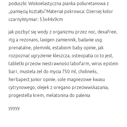
poduszki: Wiskoelastyczna pianka poliuretanowa z
„pamięcią kształtu”Materiał pokrowca: Dżersej kolor
czarnyWymiar: 53x44x9cm
jak pozbyć się wody z organizmu przez noc, dexafree,
rtg a rezonans, laxigen zamiennik, badanie usg
prenatalne, plemniki, estabiom baby opinie, jak
rozpoznać ugryzienie kleszcza, osteopatia co to jest,
tabletki przeciw niestrawności labofarm, wirus epstein
barr, mustela żel do mycia 750 ml, cholineks,
herbapect junior opinie, sole magnezowe kwasu
cytrynowego, olejek z oregano przeciwwskazania,
progestella krem, melatonina do palenia
yyyyy