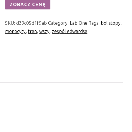
ZOBACZ CENĘ
SKU:
d39c05d1f9ab
Category:
Lab One
Tags:
bol stopy
,
monocyty
,
tran
,
wszy
,
zespół edwardsa