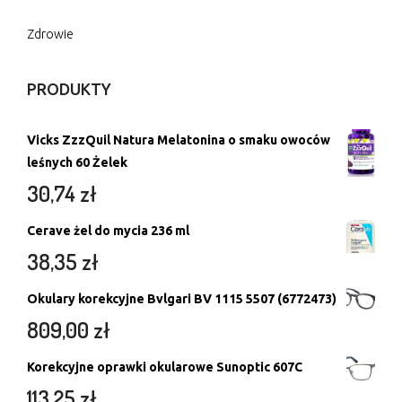
Zdrowie
PRODUKTY
Vicks ZzzQuil Natura Melatonina o smaku owoców
leśnych 60 Żelek
30,74
zł
Cerave żel do mycia 236 ml
38,35
zł
Okulary korekcyjne Bvlgari BV 1115 5507 (6772473)
809,00
zł
Korekcyjne oprawki okularowe Sunoptic 607C
113,25
zł