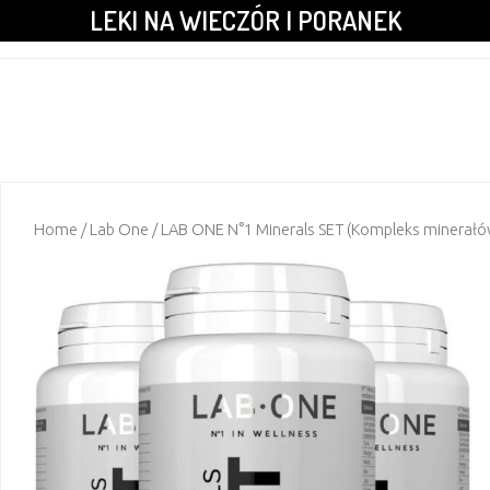
LEKI NA WIECZÓR I PORANEK
Home
/
Lab One
/ LAB ONE N°1 Minerals SET (Kompleks minerałó