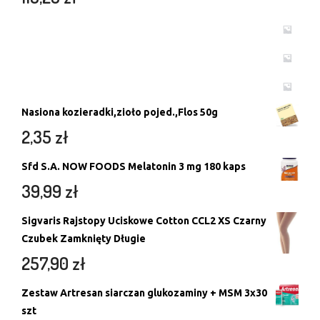
Nasiona kozieradki,zioło pojed.,Flos 50g
2,35
zł
Sfd S.A. NOW FOODS Melatonin 3 mg 180 kaps
39,99
zł
Sigvaris Rajstopy Uciskowe Cotton CCL2 XS Czarny
Czubek Zamknięty Długie
257,90
zł
Zestaw Artresan siarczan glukozaminy + MSM 3x30
szt