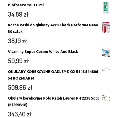
Biofreeze żel 118ml
34,89
zł
Roche Paski do glukozy Accu Check Performa Nano
50 sztuk
38,19
zł
Vitammy Super Cosmo White And Black
59,99
zł
OKULARY KOREKCYJNE OAKLEY® OX 5148 514806
54 ROZMIAR M
509,96
zł
Okulary korekcyjne Polo Ralph Lauren PH 2238 5003
(67990318)
343,40
zł