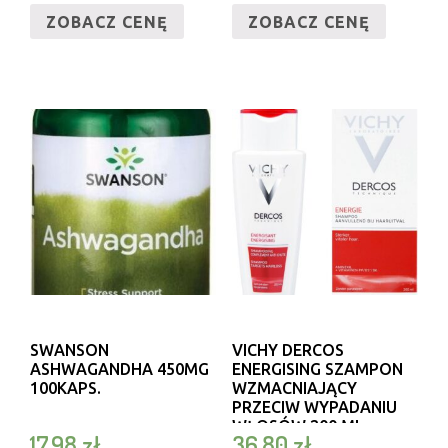
ZOBACZ CENĘ
ZOBACZ CENĘ
SWANSON
VICHY DERCOS
ASHWAGANDHA 450MG
ENERGISING SZAMPON
100KAPS.
WZMACNIAJĄCY
PRZECIW WYPADANIU
WŁOSÓW 200 ML
17,98
zł
36,80
zł