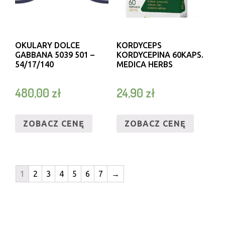
OKULARY DOLCE
KORDYCEPS
GABBANA 5039 501 –
KORDYCEPINA 60KAPS.
54/17/140
MEDICA HERBS
480,00
zł
24,90
zł
ZOBACZ CENĘ
ZOBACZ CENĘ
1
2
3
4
5
6
7
→