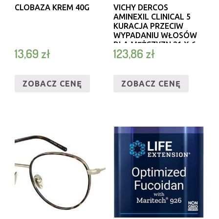
CLOBAZA KREM 40G
VICHY DERCOS
AMINEXIL CLINICAL 5
KURACJA PRZECIW
WYPADANIU WŁOSÓW
DLA MĘŻCZYZN 21 X 6
13,69
zł
123,86
zł
ML
ZOBACZ CENĘ
ZOBACZ CENĘ