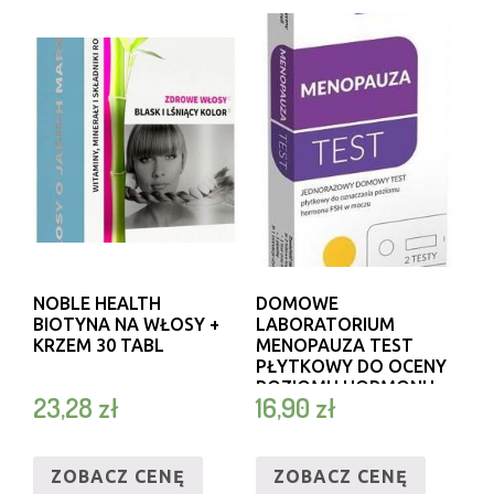
NOBLE HEALTH
DOMOWE
BIOTYNA NA WŁOSY +
LABORATORIUM
KRZEM 30 TABL
MENOPAUZA TEST
PŁYTKOWY DO OCENY
POZIOMU HORMONU
23,28
zł
16,90
zł
FSH 2SZT.
ZOBACZ CENĘ
ZOBACZ CENĘ