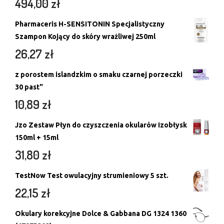
494,00
zł
Pharmaceris H-SENSITONIN Specjalistyczny
Szampon Kojący do skóry wrażliwej 250ml
26,27
zł
z porostem islandzkim o smaku czarnej porzeczki
30 past"
10,89
zł
Jzo Zestaw Płyn do czyszczenia okularów Izobłysk
150ml + 15ml
31,80
zł
TestNow Test owulacyjny strumieniowy 5 szt.
22,15
zł
Okulary korekcyjne Dolce & Gabbana DG 1324 1360