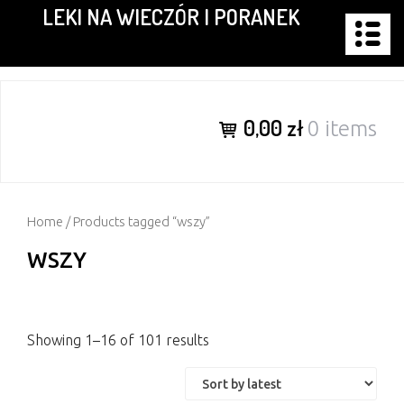
LEKI NA WIECZÓR I PORANEK
Skip
to
content
0,00 zł
0 items
Home
/ Products tagged “wszy”
WSZY
Showing 1–16 of 101 results