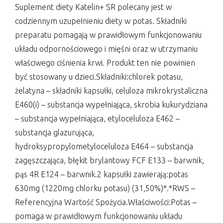
Suplement diety Katelin+ SR polecany jest w
codziennym uzupełnieniu diety w potas. Składniki
preparatu pomagają w prawidłowym funkcjonowaniu
układu odpornościowego i mięśni oraz w utrzymaniu
właściwego ciśnienia krwi. Produkt ten nie powinien
być stosowany u dzieci.Składniki:chlorek potasu,
żelatyna – składniki kapsułki, celuloza mikrokrystaliczna
E460(i) – substancja wypełniająca, skrobia kukurydziana
– substancja wypełniająca, etyloceluloza E462 –
substancja glazurująca,
hydroksypropylometyloceluloza E464 – substancja
zagęszczająca, błękit brylantowy FCF E133 – barwnik,
pąs 4R E124 – barwnik.2 kapsułki zawierają:potas
630mg (1220mg chlorku potasu) (31,50%)*.*RWS –
Referencyjna Wartość Spożycia.Właściwości:Potas –
pomaga w prawidłowym funkcjonowaniu układu