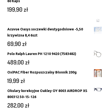
60 Kaps
199,90
zł
Acuvue Oasys soczewki dwutygodniowe -5,50
krzywizna 8,4 6szt
69,90
zł
Polo Ralph Lauren PH 1210 9420 (7583482)
489,00
zł
OxiPAC Fiber Rozpuszczalny Błonnik 200g
19,99
zł
Okulary korekcyjne Oakley OY 8003 AIRDROP XS
800312 50-15-126
282,00
zł