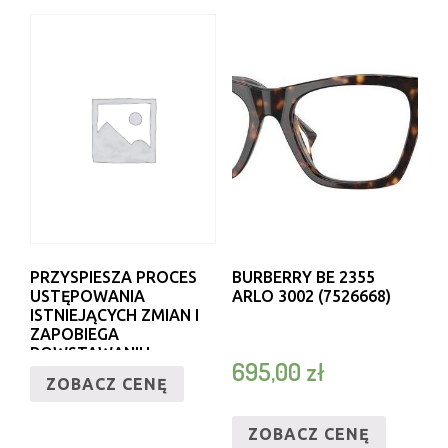
PRZYSPIESZA PROCES
BURBERRY BE 2355
USTĘPOWANIA
ARLO 3002 (7526668)
ISTNIEJĄCYCH ZMIAN I
ZAPOBIEGA
POWSTAWANIU
695,00
zł
NOWYCH
ZOBACZ CENĘ
NIEDOSKONAŁOŚCI.
ZOBACZ CENĘ