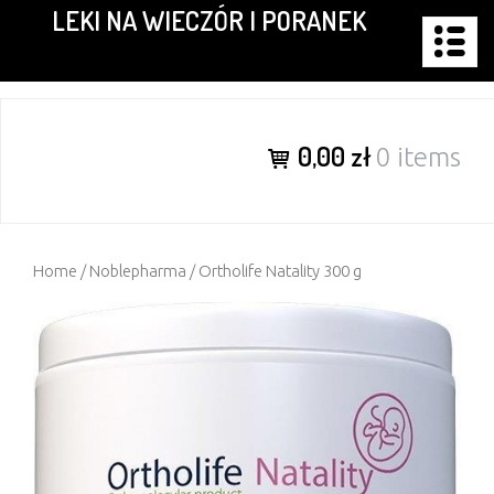
LEKI NA WIECZÓR I PORANEK
Skip
to
content
0,00 zł
0 items
Home
/
Noblepharma
/ Ortholife Natality 300 g