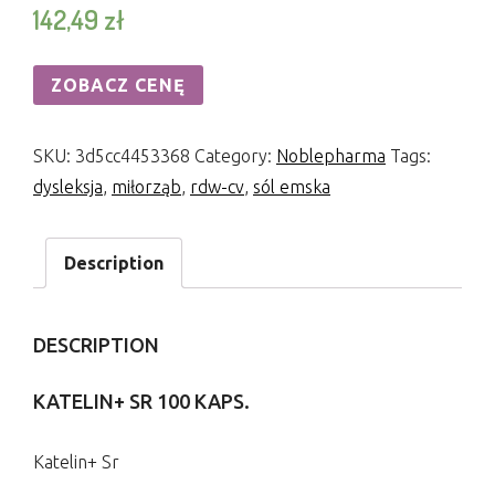
142,49
zł
ZOBACZ CENĘ
SKU:
3d5cc4453368
Category:
Noblepharma
Tags:
dysleksja
,
miłorząb
,
rdw-cv
,
sól emska
Description
DESCRIPTION
KATELIN+ SR 100 KAPS.
Katelin+ Sr