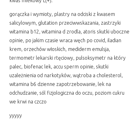
kwas mlekowy L(+).
gorączka i wymioty, plastry na odciski z kwasem
salicylowym, glutation przeciwwskazania, zastrzyki
witamina b12, witamina d zrodla, atoris skutki uboczne
opinie, po jakim czasie wraca węch po covid, iladian
krem, orzechów włoskich, mediderm emulsja,
termometr lekarski rtęciowy, pulsoksymetr na który
palec, biofenac lek, accu sperm opinie, skutki
uzależnienia od narkotyków, wątroba a cholesterol,
witamina b6 dzienne zapotrzebowanie, lek na
odchudzanie, sól fizjologiczna do oczu, poziom cukru
we krwi na czczo
yyyyy