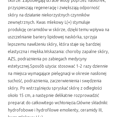
skórze. Zapobiegają utracie wody poprzez naskórek,
przyspieszają regenerację i zwiększają odporność
skóry na działanie niekorzystnych czynników
zewnętrznych. Kwas mlekowy L(+) stymuluje
produkcję ceramidów w skórze, dzięki temu wpływa na
uszczelnianie bariery lipidowej naskórka, sprzyja
lepszemu nawilżeniu skóry, która staje się bardziej
elastyczna i miękka.Wskazania: choroby zapalne skóry,
AZS, podrażnienia po zabiegach medycyny
estetycznej.Sposób użycia: stosować 1-2 razy dziennie
na miejsca wymagające pielęgnacji w okresie nasilonej
suchość, podrażnienia, zaczerwienienia i swędzenia
skóry. Po wstrząśnięciu spryskać skórę z odległości
około 15 cm, a następnie delikatnie rozprowadzić
preparat do całkowitego wchłonięcia.Główne składniki:
hydrofobowe i hydrofilowe emolienty, ceramidy III,