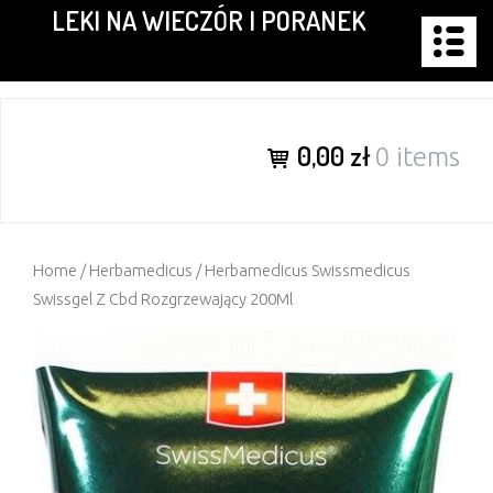
LEKI NA WIECZÓR I PORANEK
Skip
to
content
0,00 zł
0 items
Home
/
Herbamedicus
/ Herbamedicus Swissmedicus
Swissgel Z Cbd Rozgrzewający 200Ml