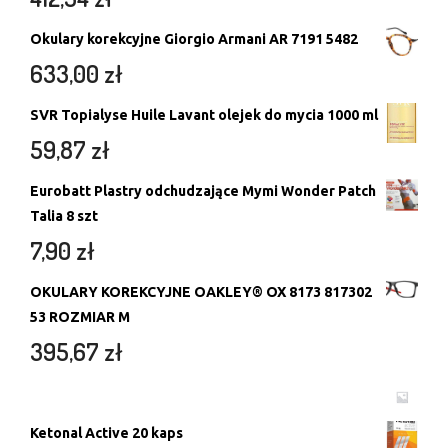
Okulary korekcyjne Giorgio Armani AR 7191 5482
633,00
zł
SVR Topialyse Huile Lavant olejek do mycia 1000 ml
59,87
zł
Eurobatt Plastry odchudzające Mymi Wonder Patch
Talia 8 szt
7,90
zł
OKULARY KOREKCYJNE OAKLEY® OX 8173 817302
53 ROZMIAR M
395,67
zł
Ketonal Active 20 kaps