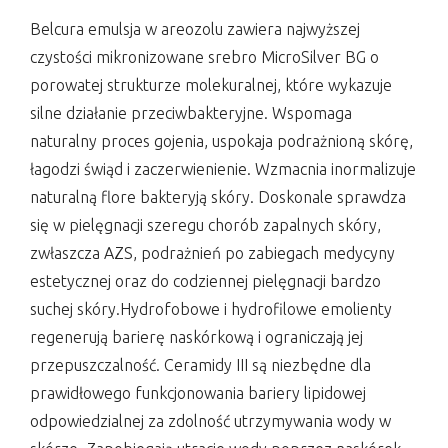
Belcura emulsja w areozolu zawiera najwyższej
czystości mikronizowane srebro MicroSilver BG o
porowatej strukturze molekuralnej, które wykazuje
silne działanie przeciwbakteryjne. Wspomaga
naturalny proces gojenia, uspokaja podrażnioną skórę,
łagodzi świąd i zaczerwienienie. Wzmacnia inormalizuje
naturalną flore bakteryją skóry. Doskonale sprawdza
się w pielęgnacji szeregu chorób zapalnych skóry,
zwłaszcza AZS, podrażnień po zabiegach medycyny
estetycznej oraz do codziennej pielęgnacji bardzo
suchej skóry.Hydrofobowe i hydrofilowe emolienty
regenerują barierę naskórkową i ograniczają jej
przepuszczalność. Ceramidy III są niezbędne dla
prawidłowego funkcjonowania bariery lipidowej
odpowiedzialnej za zdolność utrzymywania wody w