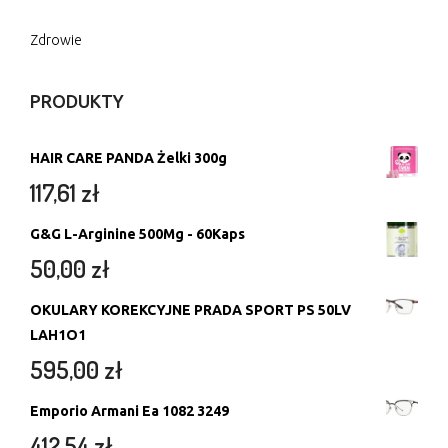
Zdrowie
PRODUKTY
HAIR CARE PANDA Żelki 300g
117,61
zł
G&G L-Arginine 500Mg - 60Kaps
50,00
zł
OKULARY KOREKCYJNE PRADA SPORT PS 50LV
LAH1O1
595,00
zł
Emporio Armani Ea 1082 3249
412,54
zł