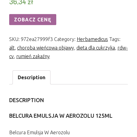
36,34
zł
ZOBACZ CENĘ
SKU:
972ea27999f3
Category:
Herbamedicus
Tags:
alt
,
choroba wieńcowa objawy
,
dieta dla cukrzyka
,
rdw-
cv
,
rumień zakaźny
Description
DESCRIPTION
BELCURA EMULSJA W AEROZOLU 125ML
Belcura Emulsja W Aerozolu