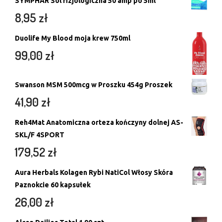
SYMPHAR Sól fizjologiczna 50 amp po 5ml
8,95
zł
Duolife My Blood moja krew 750ml
99,00
zł
Swanson MSM 500mcg w Proszku 454g Proszek
41,90
zł
Reh4Mat Anatomiczna orteza kończyny dolnej AS-
SKL/F 4SPORT
179,52
zł
Aura Herbals Kolagen Rybi NatiCol Włosy Skóra
Paznokcie 60 kapsułek
26,00
zł