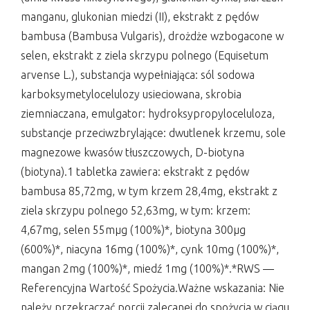
manganu, glukonian miedzi (II), ekstrakt z pędów
bambusa (Bambusa Vulgaris), drożdże wzbogacone w
selen, ekstrakt z ziela skrzypu polnego (Equisetum
arvense L.), substancja wypełniająca: sól sodowa
karboksymetylocelulozy usieciowana, skrobia
ziemniaczana, emulgator: hydroksypropyloceluloza,
substancje przeciwzbrylające: dwutlenek krzemu, sole
magnezowe kwasów tłuszczowych, D-biotyna
(biotyna).1 tabletka zawiera: ekstrakt z pędów
bambusa 85,72mg, w tym krzem 28,4mg, ekstrakt z
ziela skrzypu polnego 52,63mg, w tym: krzem:
4,67mg, selen 55mµg (100%)*, biotyna 300µg
(600%)*, niacyna 16mg (100%)*, cynk 10mg (100%)*,
mangan 2mg (100%)*, miedź 1mg (100%)*.*RWS —
Referencyjna Wartość Spożycia.Ważne wskazania: Nie
należy przekraczać porcji zalecanej do spożycia w ciągu