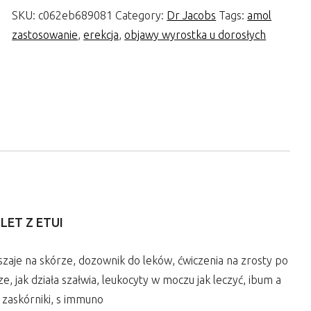
SKU:
c062eb689081
Category:
Dr Jacobs
Tags:
amol
zastosowanie
,
erekcja
,
objawy wyrostka u dorosłych
ET Z ETUI
liszaje na skórze, dozownik do leków, ćwiczenia na zrosty po
 jak działa szałwia, leukocyty w moczu jak leczyć, ibum a
a zaskórniki, s immuno