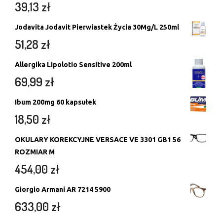
39,13
zł
Jodavita Jodavit Pierwiastek Życia 30Mg/L 250ml
51,28
zł
Allergika Lipolotio Sensitive 200ml
69,99
zł
Ibum 200mg 60 kapsułek
18,50
zł
OKULARY KOREKCYJNE VERSACE VE 3301 GB1 56
ROZMIAR M
454,00
zł
Giorgio Armani AR 7214 5900
633,00
zł