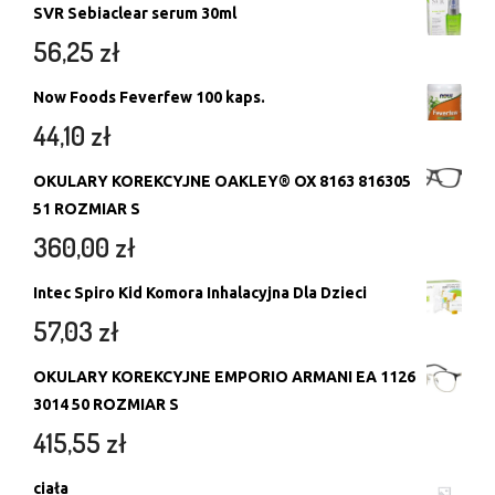
SVR Sebiaclear serum 30ml
56,25
zł
Now Foods Feverfew 100 kaps.
44,10
zł
OKULARY KOREKCYJNE OAKLEY® OX 8163 816305
51 ROZMIAR S
360,00
zł
Intec Spiro Kid Komora Inhalacyjna Dla Dzieci
57,03
zł
OKULARY KOREKCYJNE EMPORIO ARMANI EA 1126
3014 50 ROZMIAR S
415,55
zł
ciała