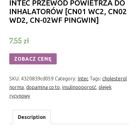
INTEC PRZEWÓD POWIETRZA DO
INHALATORÓW [CN01 WC2, CN02
WD2, CN-02WF PINGWIN]
7,55
zł
ZOBACZ CENĘ
SKU:
4320839cd059
Category:
Intec
Tags:
cholesterol
norma
,
dopamina co to
,
insulinooporość
,
olejek
rycynowy
Description