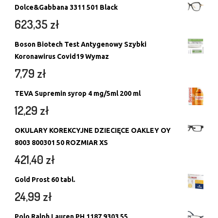
Dolce&Gabbana 3311 501 Black
623,35
zł
Boson Biotech Test Antygenowy Szybki
Koronawirus Covid19 Wymaz
7,79
zł
TEVA Supremin syrop 4 mg/5ml 200 ml
12,29
zł
OKULARY KOREKCYJNE DZIECIĘCE OAKLEY OY
8003 800301 50 ROZMIAR XS
421,40
zł
Gold Prost 60 tabl.
24,99
zł
Polo Ralph Lauren PH 1187 9303 55