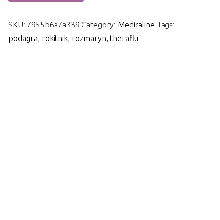
SKU:
7955b6a7a339
Category:
Medicaline
Tags:
podagra
,
rokitnik
,
rozmaryn
,
theraflu