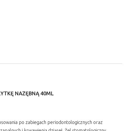
ŁYTKĘ NAZĘBNĄ 40ML
osowania po zabiegach periodontologicznych oraz
zapalnych i krwawienia dziąseł. Żel stomatologiczny