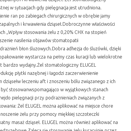
ej w sytuacjach gdy pielęgnacja jest utrudniona.
ojenie ran po zabiegach chirurgicznych w obrębie jamy
zapalnych i krwawienia dziąseł.Dobroczynne właściwości
ach „Wpływ stosowania żelu z 0,20% CHX na stopień
szenie nasilenia objawów stomatopatii
rażnień błon śluzowych.Dobra adhezja do śluzówki, dzięki
e opakowanie wystarcza na pełny czas kuracji lub wielokrotne
jest bardzo wydajny.Żel stomatologiczny ELUGEL
kcję płytki nazębnej i łagodzi zaczerwienienie
ziąsełw leczeniu aft i znoszeniu bólu związanego z ich
 być stosowanwspomagająco w wyjątkowych stanach
nejdo pielęgnacji przy podrażnieniach związanych z
kowania: Żel ELUGEL można aplikować na miejsce chore
anoszenie żelu przy pomocy miękkiej szczoteczki
katny masaż dziąseł. ELUGEL można również aplikować na
ędzyzębowe.Zaleca się stosowanie żelu kuracyjnie przez