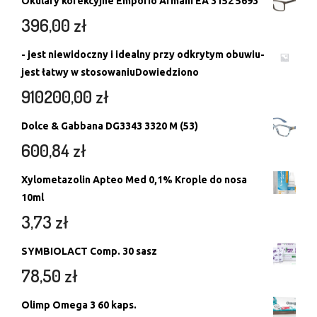
Okulary korekcyjne Emporio Armani EA 3152 5693
396,00
zł
- jest niewidoczny i idealny przy odkrytym obuwiu-
jest łatwy w stosowaniuDowiedziono
910200,00
zł
Dolce & Gabbana DG3343 3320 M (53)
600,84
zł
Xylometazolin Apteo Med 0,1% Krople do nosa
10ml
3,73
zł
SYMBIOLACT Comp. 30 sasz
78,50
zł
Olimp Omega 3 60 kaps.