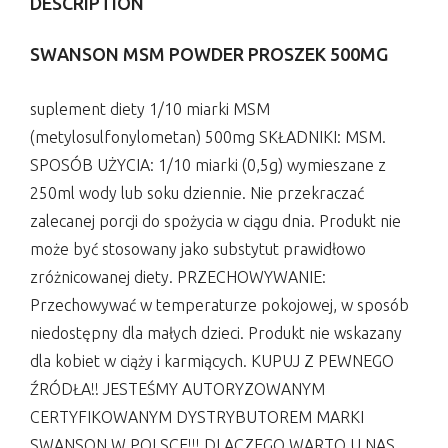
DESCRIPTION
SWANSON MSM POWDER PROSZEK 500MG
suplement diety 1/10 miarki MSM
(metylosulfonylometan) 500mg SKŁADNIKI: MSM.
SPOSÓB UŻYCIA: 1/10 miarki (0,5g) wymieszane z
250ml wody lub soku dziennie. Nie przekraczać
zalecanej porcji do spożycia w ciągu dnia. Produkt nie
może być stosowany jako substytut prawidłowo
zróżnicowanej diety. PRZECHOWYWANIE:
Przechowywać w temperaturze pokojowej, w sposób
niedostępny dla małych dzieci. Produkt nie wskazany
dla kobiet w ciąży i karmiących. KUPUJ Z PEWNEGO
ŹRÓDŁA!! JESTEŚMY AUTORYZOWANYM
CERTYFIKOWANYM DYSTRYBUTOREM MARKI
SWANSON W POLSCE!!! DLACZEGO WARTO U NAS