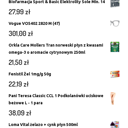
Biofarmacja Sport & Basic Elektrolity Sole Min. 14
27,99
zł
Vogue VO5402 2820 M (47)
301,00
zł
Orkla Care Mollers Tran norweski płyn z kwasami
omega-3 o aromacie cytrynowym 250ml
21,50
zł
Fenistil Żel 1mg/g 50g
22,19
zł
Pani Teresa Classic CCL 1 Podkolanówki uciskowe
beżowe L - 1 para
38,09
zł
Loma Vital żelazo + cynk płyn 500ml