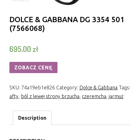
DOLCE & GABBANA DG 3354 501
(7566068)
695,00
zł
ZOBACZ CENĘ
SKU:
74a19eb1e826
Category:
Dolce & Gabbana
Tags:
afty
,
ból z lewej strony brzucha
,
czeremcha
,
jarmuż
Description