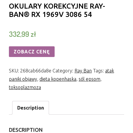
OKULARY KOREKCYJNE RAY-
BAN® RX 1969V 3086 54
332,99
zł
ZOBACZ CENĘ
SKU:
268cab66da8e
Category:
Ray Ban
Tags:
atak
paniki objawy
,
dieta kopenhaska
,
sól epsom
,
toksoplazmoza
Description
DESCRIPTION