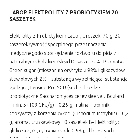
LABOR ELEKTROLITY Z PROBIOTYKIEM 20
SASZETEK
Elektrolity z Probiotykiem Labor, proszek, 70 g, 20
saszetekżywność specjalnego przeznaczenia
medycznegodo sporządzenia roztworu do picia z
naturalnym słodzikiemSkład10 saszetek A- Probiotyk:
Green sugar (mieszanina erytrytolu 98% i glikozydów
stewiolowych 2% – substancja wypełniająca, substancja
słodząca; Lynside Pro SCB (suche drożdże
probiotyczne Saccharomyces cerevisiae var. Boulardii
– min. 5×109 CFU/g) – 0,25 g; inulina – błonnik
spożywczy z korzenia cykorii (Cichorium inthybus) – 0,2
g, aromat truskawkowy.10 saszetek B- Elektrolity:
glukoza 2,7g; cytrynian sodu 0,58g; chlorek sodu