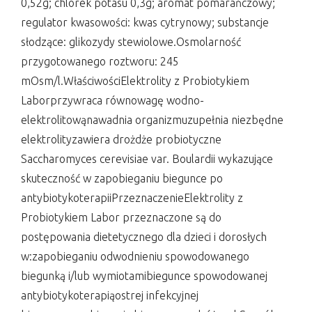
0,52g; chlorek potasu 0,3g; aromat pomarańczowy;
regulator kwasowości: kwas cytrynowy; substancje
słodzące: glikozydy stewiolowe.Osmolarność
przygotowanego roztworu: 245
mOsm/l.WłaściwościElektrolity z Probiotykiem
Laborprzywraca równowagę wodno-
elektrolitowąnawadnia organizmuzupełnia niezbędne
elektrolityzawiera drożdże probiotyczne
Saccharomyces cerevisiae var. Boulardii wykazujące
skuteczność w zapobieganiu biegunce po
antybiotykoterapiiPrzeznaczenieElektrolity z
Probiotykiem Labor przeznaczone są do
postępowania dietetycznego dla dzieci i dorosłych
w:zapobieganiu odwodnieniu spowodowanego
biegunką i/lub wymiotamibiegunce spowodowanej
antybiotykoterapiąostrej infekcyjnej