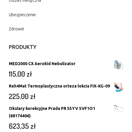
Odzież medyczna
Ubezpieczenie
Zdrowie
PRODUKTY
MED2000 CX Aerokid Nebulizator
115,00
zł
Reh4Mat Termoplastyczna orteza łokcia FIX-KG-09
225,00
zł
Okulary korekcyjne Prada PR 55YV SVF1O1
(68174406)
623,35
zł