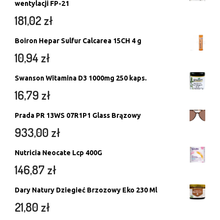
wentylacji FP-21
181,02
zł
Boiron Hepar Sulfur Calcarea 15CH 4 g
10,94
zł
Swanson Witamina D3 1000mg 250 kaps.
16,79
zł
Prada PR 13WS 07R1P1 Glass Brązowy
933,00
zł
Nutricia Neocate Lcp 400G
146,87
zł
Dary Natury Dziegieć Brzozowy Eko 230 Ml
21,80
zł