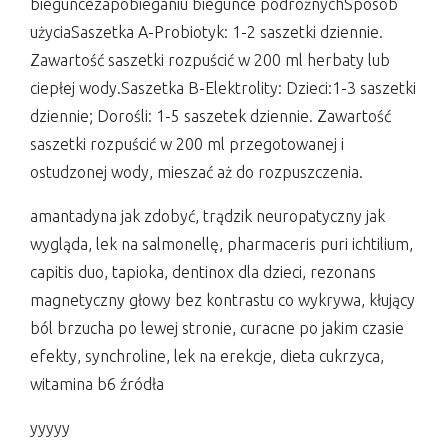
bieguncezapobieganiu biegunce podróżnychSposób
użyciaSaszetka A-Probiotyk: 1-2 saszetki dziennie.
Zawartość saszetki rozpuścić w 200 ml herbaty lub
ciepłej wody.Saszetka B-Elektrolity: Dzieci:1-3 saszetki
dziennie; Dorośli: 1-5 saszetek dziennie. Zawartość
saszetki rozpuścić w 200 ml przegotowanej i
ostudzonej wody, mieszać aż do rozpuszczenia.
amantadyna jak zdobyć, trądzik neuropatyczny jak
wygląda, lek na salmonellę, pharmaceris puri ichtilium,
capitis duo, tapioka, dentinox dla dzieci, rezonans
magnetyczny głowy bez kontrastu co wykrywa, kłujący
ból brzucha po lewej stronie, curacne po jakim czasie
efekty, synchroline, lek na erekcje, dieta cukrzyca,
witamina b6 źródła
yyyyy