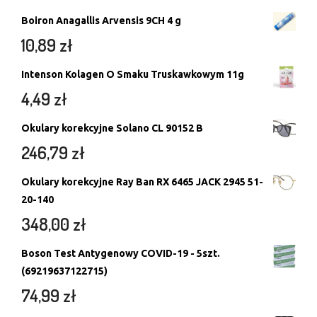
Boiron Anagallis Arvensis 9CH 4 g
10,89
zł
Intenson Kolagen O Smaku Truskawkowym 11g
4,49
zł
Okulary korekcyjne Solano CL 90152 B
246,79
zł
Okulary korekcyjne Ray Ban RX 6465 JACK 2945 51-
20-140
348,00
zł
Boson Test Antygenowy COVID-19 - 5szt.
(69219637122715)
74,99
zł