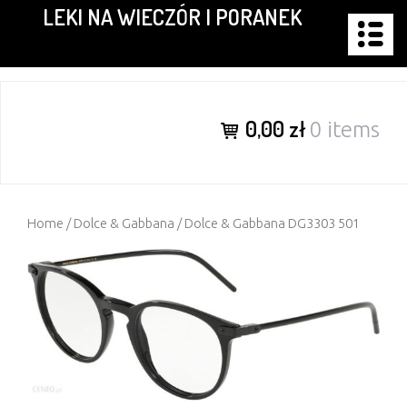
LEKI NA WIECZÓR I PORANEK
Skip
to
content
0,00 zł
0 items
Home
/
Dolce & Gabbana
/ Dolce & Gabbana DG3303 501