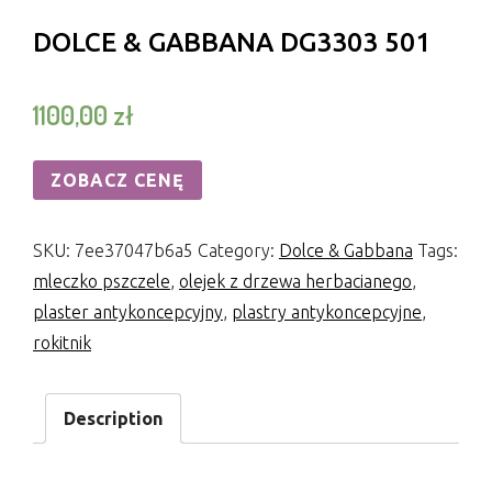
DOLCE & GABBANA DG3303 501
1100,00
zł
ZOBACZ CENĘ
SKU:
7ee37047b6a5
Category:
Dolce & Gabbana
Tags:
mleczko pszczele
,
olejek z drzewa herbacianego
,
plaster antykoncepcyjny
,
plastry antykoncepcyjne
,
rokitnik
Description