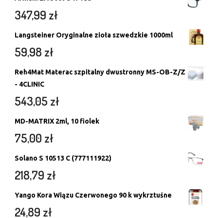
347,99
zł
Langsteiner Oryginalne zioła szwedzkie 1000ml
59,98
zł
Reh4Mat Materac szpitalny dwustronny MS-OB-Z/Z
- 4CLINIC
543,05
zł
MD-MATRIX 2ml, 10 fiolek
75,00
zł
Solano S 10513 C (777111922)
218,79
zł
Yango Kora Wiązu Czerwonego 90 k wykrztuśne
24,89
zł