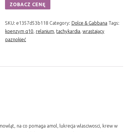
ZOBACZ CENĘ
SKU:
e1357d53b118
Category:
Dolce & Gabbana
Tags:
koenzym q10
,
relanium
,
tachykardia
,
wrastający
paznokieć
iemowląt, na co pomaga amol, lukrecja wlasciwosci, krew w