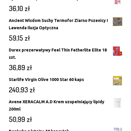
36,10
zł
Ancient Wisdom Suchy Termofor Ziarno Pszenicy I
Lawenda Iluzja Optyczna
59,15
zł
Durex prezerwatywy Feel Thin Fetherlite Elite 18
szt.
36,89
zł
Starlife Virgin Olive 1000 Star 60 kaps
240,93
zł
Avene XERACALM A.D Krem uzupełniający lipidy
200ml
50,99
zł