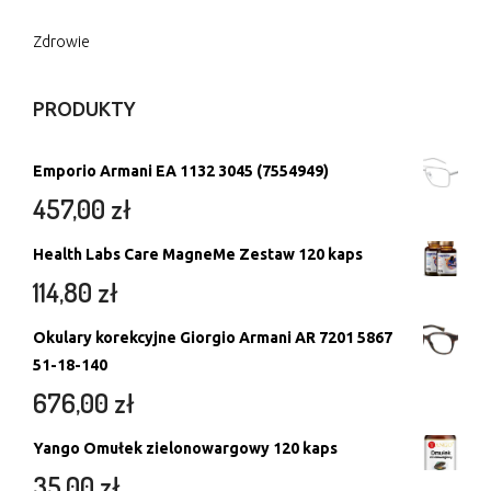
Zdrowie
PRODUKTY
Emporio Armani EA 1132 3045 (7554949)
457,00
zł
Health Labs Care MagneMe Zestaw 120 kaps
114,80
zł
Okulary korekcyjne Giorgio Armani AR 7201 5867
51-18-140
676,00
zł
Yango Omułek zielonowargowy 120 kaps
35,00
zł