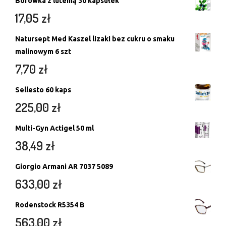
Borówka z luteiną 30 kapsułek
17,05
zł
Natursept Med Kaszel lizaki bez cukru o smaku
malinowym 6 szt
7,70
zł
Sellesto 60 kaps
225,00
zł
Multi-Gyn Actigel 50 ml
38,49
zł
Giorgio Armani AR 7037 5089
633,00
zł
Rodenstock R5354 B
563,00
zł