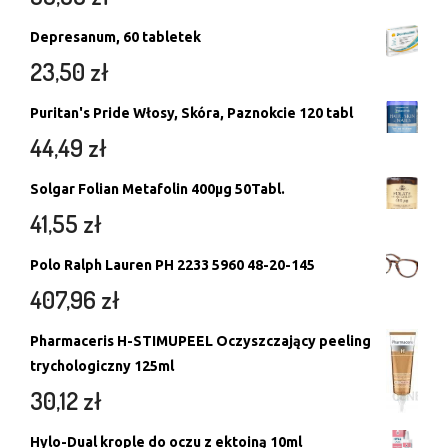
Depresanum, 60 tabletek
23,50
zł
Puritan's Pride Włosy, Skóra, Paznokcie 120 tabl
44,49
zł
Solgar Folian Metafolin 400µg 50Tabl.
41,55
zł
Polo Ralph Lauren PH 2233 5960 48-20-145
407,96
zł
Pharmaceris H-STIMUPEEL Oczyszczający peeling
trychologiczny 125ml
30,12
zł
Hylo-Dual krople do oczu z ektoiną 10ml