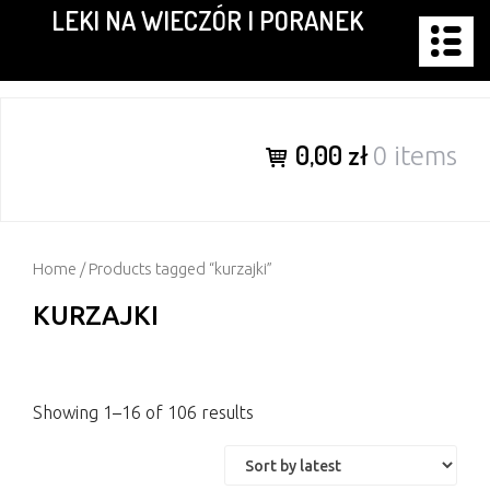
LEKI NA WIECZÓR I PORANEK
Skip
to
content
0,00 zł
0 items
Home
/ Products tagged “kurzajki”
KURZAJKI
Showing 1–16 of 106 results