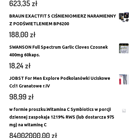
623,35
zł
BRAUN EXACTFIT 5 CIŚNIENIOMIERZ NARAMIENNY
Z PODŚWIETLENIEM BP6200
188,00
zł
SWANSON Full Spectrum Garlic Cloves Czosnek
400mg 60kaps.
18,24
zł
JOBST For Men Explore Podkolanówki Uciskowe
Ccl1 Granatowe r.IV
98,99
zł
w formie proszku.Witamina C Symbiotics w porcji
dziennej zaspokaja 1219% RWS (lub dostarcza 975
mg) na witaminę C
84002000,00
zł