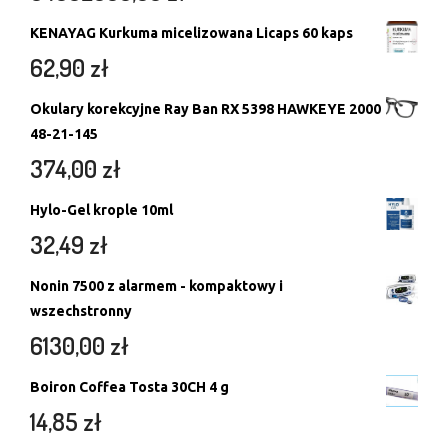
KENAYAG Kurkuma micelizowana Licaps 60 kaps
62,90
zł
Okulary korekcyjne Ray Ban RX 5398 HAWKEYE 2000
48-21-145
374,00
zł
Hylo-Gel krople 10ml
32,49
zł
Nonin 7500 z alarmem - kompaktowy i
wszechstronny
6130,00
zł
Boiron Coffea Tosta 30CH 4 g
14,85
zł