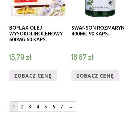
BOFLAX OLEJ
SWANSON ROZMARYN
WYSOKOLINOLENOWY
400MG 90 KAPS.
600MG 60 KAPS.
15,79
zł
18,67
zł
ZOBACZ CENĘ
ZOBACZ CENĘ
1
2
3
4
5
6
7
→