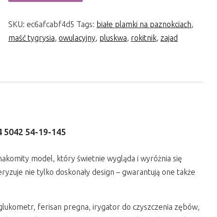
SKU:
ec6afcabf4d5
Tags:
białe plamki na paznokciach
,
maść tygrysia
,
owulacyjny
,
pluskwa
,
rokitnik
,
zajad
5042 54-19-145
komity model, który świetnie wygląda i wyróżnia się
ryzuje nie tylko doskonały design – gwarantują one także
ki glukometr, ferisan pregna, irygator do czyszczenia zębów,