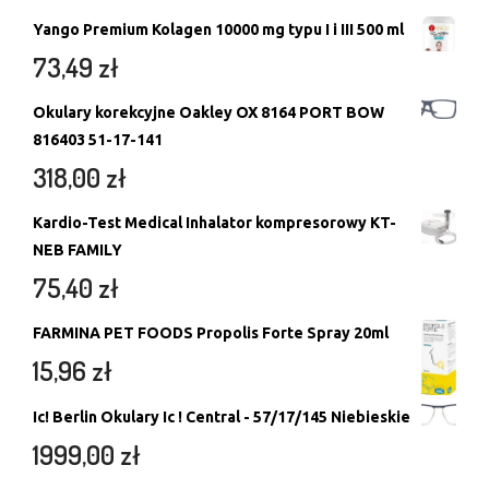
Yango Premium Kolagen 10000 mg typu I i III 500 ml
73,49
zł
Okulary korekcyjne Oakley OX 8164 PORT BOW
816403 51-17-141
318,00
zł
Kardio-Test Medical Inhalator kompresorowy KT-
NEB FAMILY
75,40
zł
FARMINA PET FOODS Propolis Forte Spray 20ml
15,96
zł
Ic! Berlin Okulary Ic ! Central - 57/17/145 Niebieskie
1999,00
zł