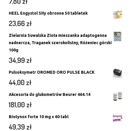
7,80
zł
HEEL Engystol Siły obronne 50 tabletek
23,66
zł
Zielarnia Suwalska Zioła mieszanka adaptogenna
nadnercza, Traganek szerokolistny, Różeniec górski
100g
34,99
zł
Pulsoksymetr OROMED ORO PULSE BLACK
44,00
zł
Akcesoria do glukometrów Beurer 464.14
181,00
zł
Biotynox forte 10 mg x 60 tabl
49,39
zł