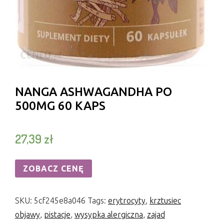
NANGA ASHWAGANDHA PO
500MG 60 KAPS
27,39
zł
ZOBACZ CENĘ
SKU:
5cf245e8a046
Tags:
erytrocyty
,
krztusiec
objawy
,
pistacje
,
wysypka alergiczna
,
zajad