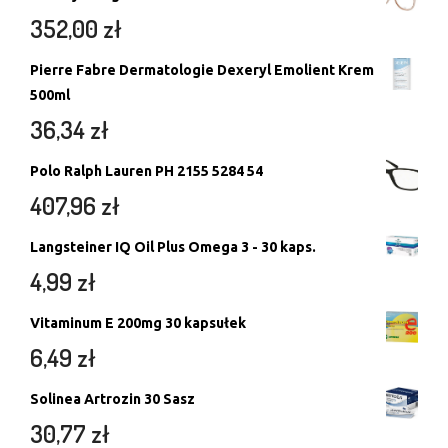
352,00
zł
Pierre Fabre Dermatologie Dexeryl Emolient Krem
500ml
36,34
zł
Polo Ralph Lauren PH 2155 5284 54
407,96
zł
Langsteiner IQ Oil Plus Omega 3 - 30 kaps.
4,99
zł
Vitaminum E 200mg 30 kapsułek
6,49
zł
Solinea Artrozin 30 Sasz
30,77
zł