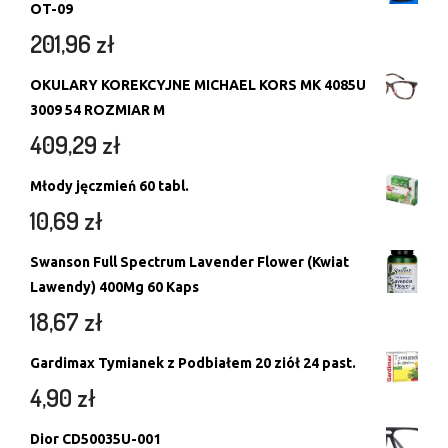
OT-09
201,96
zł
OKULARY KOREKCYJNE MICHAEL KORS MK 4085U
3009 54 ROZMIAR M
409,29
zł
Młody jęczmień 60 tabl.
10,69
zł
Swanson Full Spectrum Lavender Flower (Kwiat
Lawendy) 400Mg 60 Kaps
18,67
zł
Gardimax Tymianek z Podbiałem 20 ziół 24 past.
4,90
zł
Dior CD50035U-001