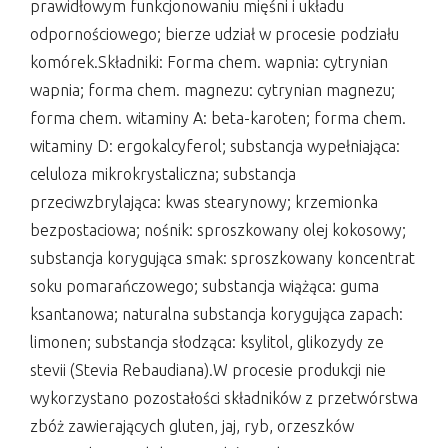
prawidłowym funkcjonowaniu mięśni i układu
odpornościowego; bierze udział w procesie podziału
komórek.Składniki: Forma chem. wapnia: cytrynian
wapnia; forma chem. magnezu: cytrynian magnezu;
forma chem. witaminy A: beta-karoten; forma chem.
witaminy D: ergokalcyferol; substancja wypełniająca:
celuloza mikrokrystaliczna; substancja
przeciwzbrylająca: kwas stearynowy; krzemionka
bezpostaciowa; nośnik: sproszkowany olej kokosowy;
substancja korygująca smak: sproszkowany koncentrat
soku pomarańczowego; substancja wiążąca: guma
ksantanowa; naturalna substancja korygująca zapach:
limonen; substancja słodząca: ksylitol, glikozydy ze
stevii (Stevia Rebaudiana).W procesie produkcji nie
wykorzystano pozostałości składników z przetwórstwa
zbóż zawierających gluten, jaj, ryb, orzeszków