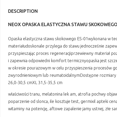
DESCRIPTION
NEOX OPASKA ELASTYCZNA STAWU SKOKOWEGO E
Opaska elastyczna stawu skokowego ES-01wykonana w techn
materiałudoskonale przylega do stawu jednocześnie zapew
przyspieszając proces regeneracjiprzewiewny materiał po
i zapewnia odpowiedni komfort termicznyopaska jest szcze
w okresie pourazowym w celu przyspieszenia procesów goj
zwyrodnieniowym lub reumatoidalnymDostępne rozmiary (
26,0-30,5 cmXL 31,5-35,5 cm
właściwości tranu, melatonina lek am, atrofia pochwy obja
poparzenie od slonca, ile kosztuje test, germixil apteki c
witaminy na potencję, aftowe zapalenie jamy ustnej, złe 