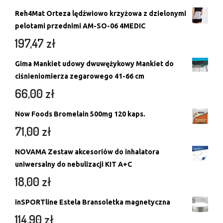
Reh4Mat Orteza lędźwiowo krzyżowa z dzielonymi
pelotami przednimi AM-SO-06 4MEDIC
197,47
zł
Gima Mankiet udowy dwuwężykowy Mankiet do
ciśnieniomierza zegarowego 41-66 cm
66,00
zł
Now Foods Bromelain 500mg 120 kaps.
71,00
zł
NOVAMA Zestaw akcesoriów do inhalatora
uniwersalny do nebulizacji KIT A+C
18,00
zł
inSPORTline Estela Bransoletka magnetyczna
114,90
zł