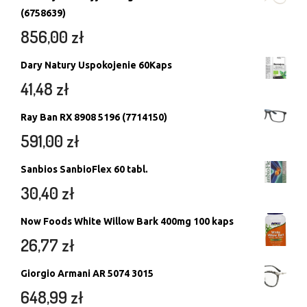
(6758639)
856,00
zł
Dary Natury Uspokojenie 60Kaps
41,48
zł
Ray Ban RX 8908 5196 (7714150)
591,00
zł
Sanbios SanbioFlex 60 tabl.
30,40
zł
Now Foods White Willow Bark 400mg 100 kaps
26,77
zł
Giorgio Armani AR 5074 3015
648,99
zł