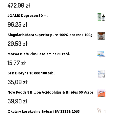
472,00
zł
JOALIS Depreson 50 ml
96,25
zł
Singularis Maca superior pure 100% proszek 100g
20,53
zł
Morwa Biała Plus Fasolamina 60 tabl.
15,77
zł
SFD Biotyna 10 000 100 tabl
35,09
zł
Now Foods 8 Billion Acidophilus & Bifidus 60 Vcaps
39,90
zł
Okulary korekcyjne Bvlgari BV 2223B 2063