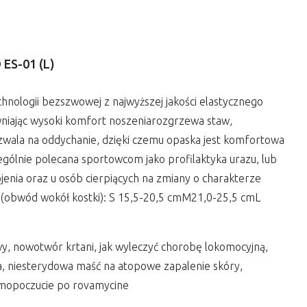
S-01 (L)
ologii bezszwowej z najwyższej jakości elastycznego
niając wysoki komfort noszeniarozgrzewa staw,
zwala na oddychanie, dzięki czemu opaska jest komfortowa
gólnie polecana sportowcom jako profilaktyka urazu, lub
enia oraz u osób cierpiących na zmiany o charakterze
obwód wokół kostki): S 15,5-20,5 cmM21,0-25,5 cmL
wy, nowotwór krtani, jak wyleczyć chorobę lokomocyjną,
ena, niesterydowa maść na atopowe zapalenie skóry,
samopoczucie po rovamycine