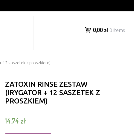
0,00 zł
0 items
 + 12 saszetek z proszkiem)
ZATOXIN RINSE ZESTAW
(IRYGATOR + 12 SASZETEK Z
PROSZKIEM)
14,74
zł