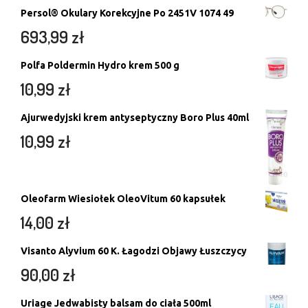
Persol® Okulary Korekcyjne Po 2451V 1074 49
693,99
zł
Polfa Poldermin Hydro krem 500 g
10,99
zł
Ajurwedyjski krem antyseptyczny Boro Plus 40ml
10,99
zł
Oleofarm Wiesiołek OleoVitum 60 kapsułek
14,00
zł
Visanto Alyvium 60 K. Łagodzi Objawy Łuszczycy
90,00
zł
Uriage Jedwabisty balsam do ciała 500ml