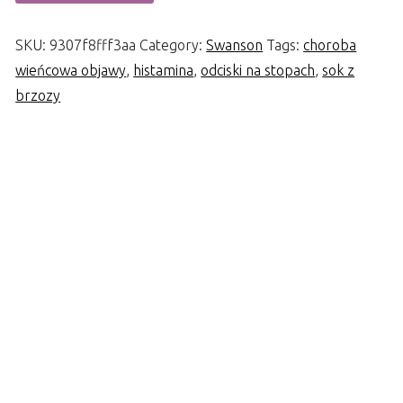
SKU:
9307f8fff3aa
Category:
Swanson
Tags:
choroba
wieńcowa objawy
,
histamina
,
odciski na stopach
,
sok z
brzozy