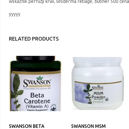
wskaznik perfuzji krwi, sesderma retiage, butiner 500 cena
yyyyy
RELATED PRODUCTS
SWANSON BETA
SWANSON MSM