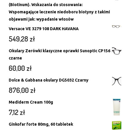
(Biotinum). Wskazania do stosowania:
Wspomagające leczenie niedoboru biotyny z takimi
objawami jak: wypadanie włosów
Versace VE 3279 108 DARK HAVANA
549,28
zł
Okulary Zerówki klasyczne oprawki Sunoptic CP156
czarne
60,00
zł
Dolce & Gabbana okulary DG5032 Czarny
876,00
zł
Mediderm Cream 100g
7,12
zł
Ginkofar forte 80mg, 60 tabletek