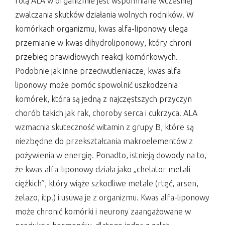
rolą ALA w organizmie jest wspomniane wcześniej
zwalczania skutków działania wolnych rodników. W
komórkach organizmu, kwas alfa-liponowy ulega
przemianie w kwas dihydroliponowy, który chroni
przebieg prawidłowych reakcji komórkowych.
Podobnie jak inne przeciwutleniacze, kwas alfa
liponowy może pomóc spowolnić uszkodzenia
komórek, która są jedną z najczęstszych przyczyn
chorób takich jak rak, choroby serca i cukrzyca. ALA
wzmacnia skuteczność witamin z grupy B, które są
niezbędne do przekształcania makroelementów z
pożywienia w energię. Ponadto, istnieją dowody na to,
że kwas alfa-liponowy działa jako „chelator metali
ciężkich”, który wiąże szkodliwe metale (rtęć, arsen,
żelazo, itp.) i usuwa je z organizmu. Kwas alfa-liponowy
może chronić komórki i neurony zaangażowane w