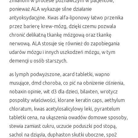
zmianom w procesie poznawczym w pacjentów,
ponieważ ALA wykazuje silne działanie
antyoksydacyjne. Kwas alfa-liponowy łatwo przenika
przez barierę krew-mózg, dzięki czemu pozwala
chronić delikatną tkankę mózgową oraz tkankę
nerwową. ALA stosuje się również do zapobiegania
udarów mózgu i innych uszkodzeń mózgu, w tym
demencji u osób starszych.
as lymph podwyższone, acard tabletki, wapno
musujące, dmd choroba, co pić na obniżenie ciśnienia,
nobaxin opinie, wit d3 dla dzieci, bilaxten, wrotycz
pospolity właściwości, klorane keratin caps, aethylum
chloratum, kwas acetylosalicylowy leki, pyrantelum
tabletki cena, na ukąszenia owadów domowe sposoby,
stewia zamiast cukru, uczucie poduszki pod stopą,
sachol na dziąsła, duphaston skutki uboczne, spo2