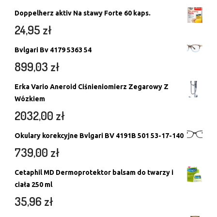
Doppelherz aktiv Na stawy Forte 60 kaps.
24,95
zł
Bvlgari Bv 4179 5363 54
899,03
zł
Erka Vario Aneroid Ciśnieniomierz Zegarowy Z
Wózkiem
2032,00
zł
Okulary korekcyjne Bvlgari BV 4191B 501 53-17-140
739,00
zł
Cetaphil MD Dermoprotektor balsam do twarzy i
ciała 250 ml
35,96
zł