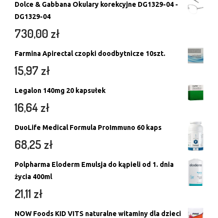
Dolce & Gabbana Okulary korekcyjne DG1329-04 -
DG1329-04
730,00
zł
Farmina Apirectal czopki doodbytnicze 10szt.
15,97
zł
Legalon 140mg 20 kapsułek
16,64
zł
DuoLife Medical Formula ProImmuno 60 kaps
68,25
zł
Polpharma Eloderm Emulsja do kąpieli od 1. dnia
życia 400ml
21,11
zł
NOW Foods KID VITS naturalne witaminy dla dzieci