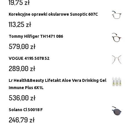
19,75
zł
Korekcyjne oprawki okularowe Sunoptic 607C
113,25
zł
Tommy Hilfiger TH1471 086
579,00
zł
VOGUE 4195 5078 52
289,00
zł
Lr Health&Beauty Lifetakt Aloe Vera Drinking Gel
Immune Plus 6X1L
536,00
zł
Solano Cl 50018 F
246,79
zł