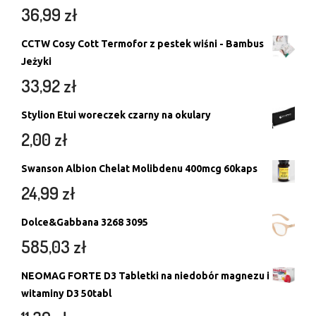
36,99
zł
CCTW Cosy Cott Termofor z pestek wiśni - Bambus
Jeżyki
33,92
zł
Stylion Etui woreczek czarny na okulary
2,00
zł
Swanson Albion Chelat Molibdenu 400mcg 60kaps
24,99
zł
Dolce&Gabbana 3268 3095
585,03
zł
NEOMAG FORTE D3 Tabletki na niedobór magnezu i
witaminy D3 50tabl