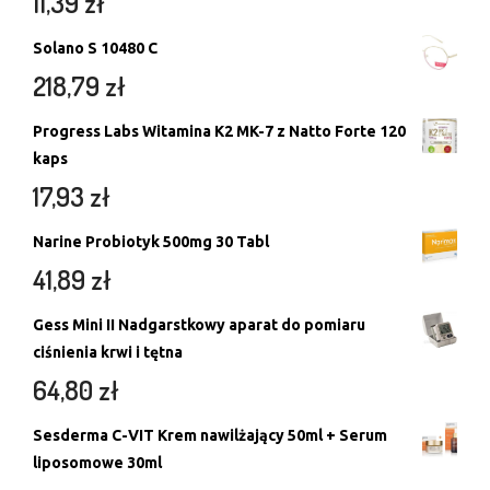
11,39
zł
Solano S 10480 C
218,79
zł
Progress Labs Witamina K2 MK-7 z Natto Forte 120
kaps
17,93
zł
Narine Probiotyk 500mg 30 Tabl
41,89
zł
Gess Mini II Nadgarstkowy aparat do pomiaru
ciśnienia krwi i tętna
64,80
zł
Sesderma C-VIT Krem nawilżający 50ml + Serum
liposomowe 30ml