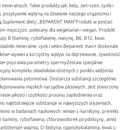
neralnych. Takie produkty jak: kelp, żeń-szeń, cynki i
, pozytywnie wpłyną na działanie naszego organizmu i
cją.Suplement diety „BEPARENT MAN”Produkt w postaci
im mężczyzn, polecany dla wegetarian i wegan. Produkt
upy B (tiaminę, ryboflawinę, niacynę, B6, B12, kwas
kładniki mineralne: cynk i selen.Beparent man:• doskonale
ków• wywiera korzystny wpływ na dojrzewanie, żywotność
enia• poprawia parametry spermyZestaw specjalnie
yjny kompleks składników istotnych z punktu widzenia
lanowania potomstwa. Dostarcza substancji szczególnie
funkcjonowania męskich narządów płciowych. Jest stworzony
esie jakości i szybkości procesu zapłodnienia oraz
 najistotniejsze substancje w najwyższych stężeniach,
iono w badaniach naukowych: winian L-karnityny, premiks
 tiaminy, ryboflawina, chlorowodorek pirydoksyny, amid
ntotenian wapnia, D-biotyna, cyjanokobalamina, kwas L-