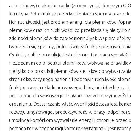
askorbinowy) glukonian cynku (źródło cynku), koenzym QIO, 
karnityna Pełni funkcję przeciwutleniacza spermy oraz od
i ich ruchliwości, jest źródłem energii dla plemników. Popraw
plemników oraz ich ruchliwości, co przekłada się nie tylko 
zdolności plemników do zapłodnienia.Cynk Wspiera efektyw
tworzenia się spermy, pełni również funkcję przeciwutlen
Cynk stymuluje produkcję testosteronu i pomaga we właści
niezbędnym do produkcji plemników, wpływa na prawidłową 
nie tylko do produkcji plemników, ale także do wytwarzan
stresu oksydacyjnego nasienia i poprawia ruchliwość plem
funkcjonowania układu nerwowego, biorą udział w licznyc
potrzebne dla właściwego działania różnych enzymów.Żela
organizmu. Dostarczanie właściwych ilości żelaza jest kon
rozwoju umysłowego, produktywności w pracy, odpornośc
umożliwia komórkom wyzwalanie energii i chroni je przed
pomaga też w regeneracji komórek.Witamina C jest istot