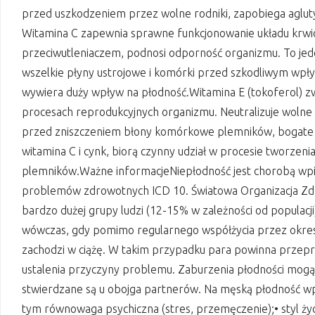
przed uszkodzeniem przez wolne rodniki, zapobiega agluty
Witamina C zapewnia sprawne funkcjonowanie układu krwion
przeciwutleniaczem, podnosi odporność organizmu. To jeden
wszelkie płyny ustrojowe i komórki przed szkodliwym wpły
wywiera duży wpływ na płodność.Witamina E (tokoferol) zw
procesach reprodukcyjnych organizmu. Neutralizuje wolne 
przed zniszczeniem błony komórkowe plemników, bogate w
witamina C i cynk, biorą czynny udział w procesie tworzeni
plemników.Ważne informacjeNiepłodność jest chorobą wpisa
problemów zdrowotnych ICD 10. Światowa Organizacja Zdrow
bardzo dużej grupy ludzi (12-15% w zależności od populac
wówczas, gdy pomimo regularnego współżycia przez okres m
zachodzi w ciążę. W takim przypadku para powinna przepr
ustalenia przyczyny problemu. Zaburzenia płodności mogą 
stwierdzane są u obojga partnerów. Na męską płodność wp
tym równowaga psychiczna (stres, przemęczenie);• styl życ