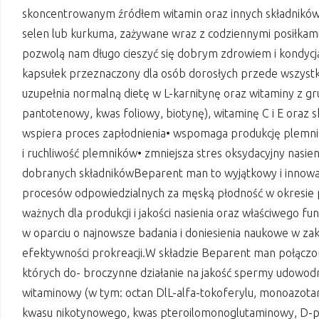
skoncentrowanym źródłem witamin oraz innych składników mi
selen lub kurkuma, zażywane wraz z codziennymi posiłkami
pozwolą nam długo cieszyć się dobrym zdrowiem i kondy
kapsułek przeznaczony dla osób dorosłych przede wszystk
uzupełnia normalną dietę w L-karnitynę oraz witaminy z gr
pantotenowy, kwas foliowy, biotynę), witaminę C i E oraz s
wspiera proces zapłodnienia• wspomaga produkcję plemni
i ruchliwość plemników• zmniejsza stres oksydacyjny nasi
dobranych składnikówBeparent man to wyjątkowy i innowac
procesów odpowiedzialnych za męską płodność w okresie p
ważnych dla produkcji i jakości nasienia oraz właściwego 
w oparciu o najnowsze badania i doniesienia naukowe w zakr
efektywności prokreacji.W składzie Beparent man połączono
których do- broczynne działanie na jakość spermy udowodn
witaminowy (w tym: octan DlL-alfa-tokoferylu, monoazotan
kwasu nikotynowego, kwas pteroilomonoglutaminowy, D-pa