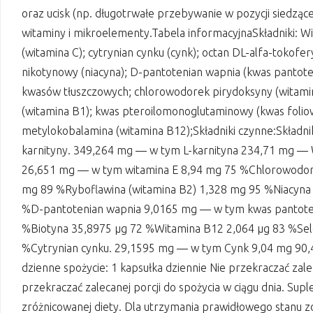
oraz ucisk (np. długotrwałe przebywanie w pozycji siedzące
witaminy i mikroelementy.Tabela informacyjnaSkładniki: Wi
(witamina C); cytrynian cynku (cynk); octan DL-alfa-tokofery
nikotynowy (niacyna); D-pantotenian wapnia (kwas pantot
kwasów tłuszczowych; chlorowodorek pirydoksyny (witamin
(witamina B1); kwas pteroilomonoglutaminowy (kwas foliowy
metylokobalamina (witamina B12);Składniki czynne:Składn
karnityny. 349,264 mg — w tym L-karnityna 234,71 mg — 
26,651 mg — w tym witamina E 8,94 mg 75 %Chlorowodorek
mg 89 %Ryboflawina (witamina B2) 1,328 mg 95 %Niacyna
%D-pantotenian wapnia 9,0165 mg — w tym kwas pantote
%Biotyna 35,8975 µg 72 %Witamina B12 2,064 µg 83 %Sel
%Cytrynian cynku. 29,1595 mg — w tym Cynk 9,04 mg 90,
dzienne spożycie: 1 kapsułka dziennie Nie przekraczać zalec
przekraczać zalecanej porcji do spożycia w ciągu dnia. Su
zróżnicowanej diety. Dla utrzymania prawidłowego stanu z