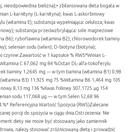
j, nieodpowiednia bielizna);• zbilansowana dieta bogata w
nian L-karnityny (L-karnityna); kwas L-askorbinowy
lu (witamina E); substancja wypełniająca: celuloza; kwas
enowy); substancja przeciwzbrylająca: sole magnezowe
a B6); ryboflawina (witamina B2); chlorowodorek tiaminy
); selenian sodu (selen); D-biotyna (biotyna);
iki czynne:Zawartość w 1 kapsułce % RWS*Winian L-
Witamina C 67,062 mg 84 %Octan DL-alfa-tokoferylu
 tiaminy 1,2645 mg -– w tym tiamina (witamina B1) 0,98
 (witamina B3) 11,925 mg 75 %Witamina B6 1,464 mg 105
nowy 8,13 mg 136 %Kwas foliowy 307,1725 µg 154
enian sodu 117,068 µg — w tym Selen 52,68 96
4 %* Referencyjna Wartość Spożycia (RWS)Zalecane
anej porcji do spożycia w ciągu dnia.Ostrzeżenia: Nie
plement diety nie może być stosowany jako zamiennik
drowia, należy stosować zróżnicowaną dietę i prowadzić