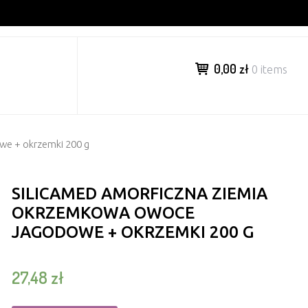
0,00 zł
0 items
we + okrzemki 200 g
SILICAMED AMORFICZNA ZIEMIA
OKRZEMKOWA OWOCE
JAGODOWE + OKRZEMKI 200 G
27,48
zł