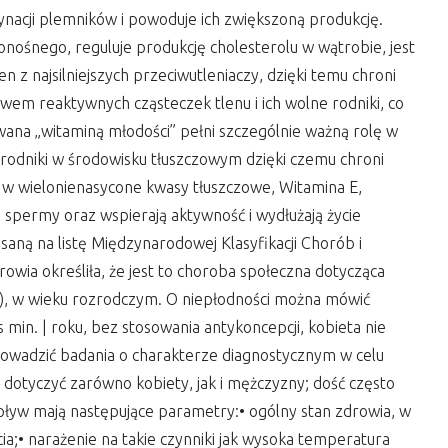
nacji plemników i powoduje ich zwiększoną produkcję.
ośnego, reguluje produkcję cholesterolu w wątrobie, jest
 z najsilniejszych przeciwutleniaczy, dzięki temu chroni
wem reaktywnych cząsteczek tlenu i ich wolne rodniki, co
ana „witaminą młodości” pełni szczególnie ważną rolę w
rodniki w środowisku tłuszczowym dzięki czemu chroni
 wielonienasycone kwasy tłuszczowe, Witamina E,
a spermy oraz wspierają aktywność i wydłużają życie
ną na listę Międzynarodowej Klasyfikacji Chorób i
ia określiła, że jest to choroba społeczna dotycząca
ji), w wieku rozrodczym. O niepłodności można mówić
in. | roku, bez stosowania antykoncepcji, kobieta nie
owadzić badania o charakterze diagnostycznym w celu
dotyczyć zarówno kobiety, jak i mężczyzny; dość często
ływ mają następujące parametry:• ogólny stan zdrowia, w
ia;• narażenie na takie czynniki jak wysoka temperatura