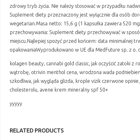
zdrowy tryb życia. Nie należy stosować w przypadku nadwr
Suplement diety przeznaczony jest wyłącznie dla osób dor
wegetarian.Masa netto: 15,6 g (1 kapsułka zawiera 520 mg
przechowywania: Suplement diety przechowywać w sposób 
miejscu.Najlepiej spożyć przed końcem: data minimalnej trwa
opakowaniaWyprodukowano w UE dla MedFuture sp. z o. o.
kolagen beauty, cannabi gold classic, jak oczyścić zatoki z 
wątrobę, otrivin menthol cena, wrodzona wada podniebienia
szkodliwa, jak wygląda glizda, krople vizik czerwone opinie,
cholesterolu, avene krem mineralny spf 50+
yyyyy
RELATED PRODUCTS