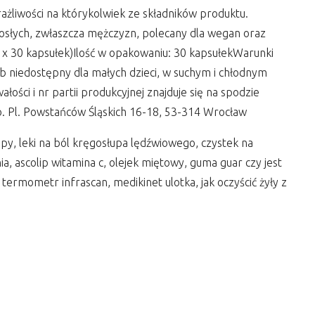
ażliwości na którykolwiek ze składników produktu.
osłych, zwłaszcza mężczyzn, polecany dla wegan oraz
 x 30 kapsułek)Ilość w opakowaniu: 30 kapsułekWarunki
niedostępny dla małych dzieci, w suchym i chłodnym
łości i nr partii produkcyjnej znajduje się na spodzie
 Pl. Powstańców Śląskich 16-18, 53-314 Wrocław
ropy, leki na ból kręgosłupa lędźwiowego, czystek na
, ascolip witamina c, olejek miętowy, guma guar czy jest
 termometr infrascan, medikinet ulotka, jak oczyścić żyły z