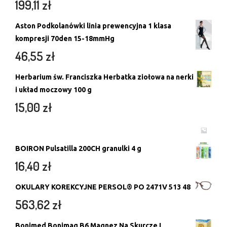
199,11
zł
Aston Podkolanówki linia prewencyjna 1 klasa
kompresji 70den 15-18mmHg
46,55
zł
Herbarium św. Franciszka Herbatka ziołowa na nerki
i układ moczowy 100 g
15,00
zł
BOIRON Pulsatilla 200CH granulki 4 g
16,40
zł
OKULARY KOREKCYJNE PERSOL® PO 2471V 513 48
563,62
zł
Bonimed Bonimag B6 Magnez Na Skurcze I