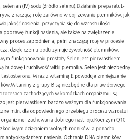
selenian (IV) sodu (źródło selenu).Działanie preparatuL-
grywa znaczącą rolę zarówno w dojrzewaniu plemników, jak
ia jakość nasienia, przyczynia się do wzrostu ilości
na poprawę funkcji nasienia, ale także na zwiększenie
ny proces zapłodnienia, pełni znaczącą rolę w procesie
iacza, dzięki czemu podtrzymuje żywotność plemników.
wym funkcjonowaniu prostaty.Selen jest pierwiastkiem
budowę i ruchliwość witki plemnika. Selen jest niezbędny
ia testosteronu. Wraz z witaminą E powoduje zmniejszenie
ników.Witaminy z grupy B są niezbędne dla prawidłowego
h procesach zachodzących w komórkach organizmu i są
zo jest pierwiastkiem bardzo ważnym dla funkcjonowania
ieczne m.in. dla odpowiedniego przebiegu procesu wzrostu i
i organizmu i zachowania dobrego nastroju.Koenzym Q10
 szkodliwym działaniem wolnych rodników, a ponadto
nym antyoksydantem nasienia. Ochrania DNA plemników