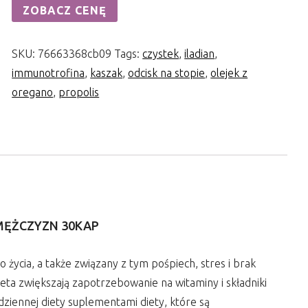
ZOBACZ CENĘ
SKU:
76663368cb09
Tags:
czystek
,
iladian
,
immunotrofina
,
kaszak
,
odcisk na stopie
,
olejek z
oregano
,
propolis
MĘŻCZYZN 30KAP
życia, a także związany z tym pośpiech, stres i brak
eta zwiększają zapotrzebowanie na witaminy i składniki
dziennej diety suplementami diety, które są