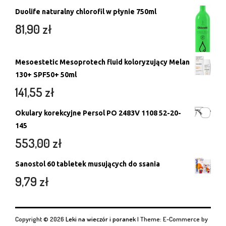
Duolife naturalny chlorofil w płynie 750ml
81,90
zł
Mesoestetic Mesoprotech fluid koloryzujący Melan
130+ SPF50+ 50ml
141,55
zł
Okulary korekcyjne Persol PO 2483V 1108 52-20-
145
553,00
zł
Sanostol 60 tabletek musujących do ssania
9,79
zł
Copyright © 2026
Leki na wieczór i poranek
|
Theme: E-Commerce by