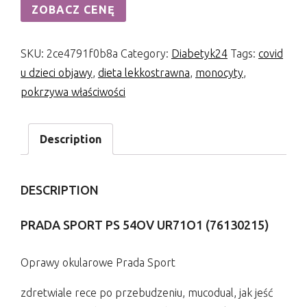
ZOBACZ CENĘ
SKU:
2ce4791f0b8a
Category:
Diabetyk24
Tags:
covid
u dzieci objawy
,
dieta lekkostrawna
,
monocyty
,
pokrzywa właściwości
Description
DESCRIPTION
PRADA SPORT PS 54OV UR71O1 (76130215)
Oprawy okularowe Prada Sport
zdretwiale rece po przebudzeniu, mucodual, jak jeść