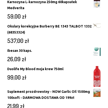
Karnozyna L-karnozyna 250mg 60kapsułek
Medverita
59,00
zł
Okulary korekcyjne Burberry BE 1343 TALBOT 1332
(68353324)
537,00
zł
Ibesan 30 kaps.
26,09
zł
Duolife My Blood moja krew 750ml
99,00
zł
Suplement prozdrowotny - NOW Garlic Oil 1500mg
100soft - DARMOWA DOSTAWA OD 199zł
21,99
zł