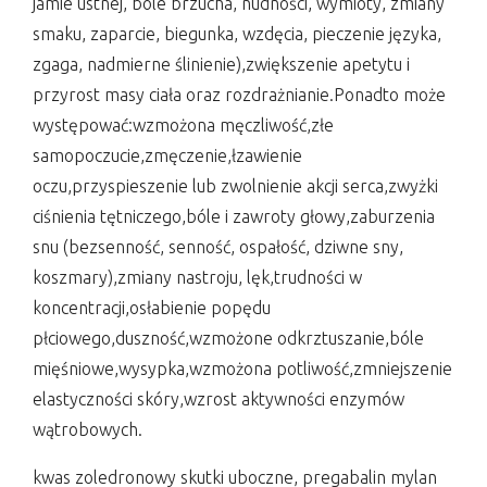
jamie ustnej, bóle brzucha, nudności, wymioty, zmiany
smaku, zaparcie, biegunka, wzdęcia, pieczenie języka,
zgaga, nadmierne ślinienie),zwiększenie apetytu i
przyrost masy ciała oraz rozdrażnianie.Ponadto może
występować:wzmożona męczliwość,złe
samopoczucie,zmęczenie,łzawienie
oczu,przyspieszenie lub zwolnienie akcji serca,zwyżki
ciśnienia tętniczego,bóle i zawroty głowy,zaburzenia
snu (bezsenność, senność, ospałość, dziwne sny,
koszmary),zmiany nastroju, lęk,trudności w
koncentracji,osłabienie popędu
płciowego,duszność,wzmożone odkrztuszanie,bóle
mięśniowe,wysypka,wzmożona potliwość,zmniejszenie
elastyczności skóry,wzrost aktywności enzymów
wątrobowych.
kwas zoledronowy skutki uboczne, pregabalin mylan