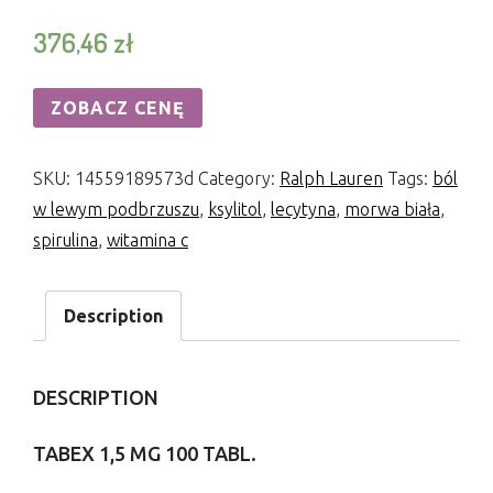
376,46
zł
ZOBACZ CENĘ
SKU:
14559189573d
Category:
Ralph Lauren
Tags:
ból
w lewym podbrzuszu
,
ksylitol
,
lecytyna
,
morwa biała
,
spirulina
,
witamina c
Description
DESCRIPTION
TABEX 1,5 MG 100 TABL.