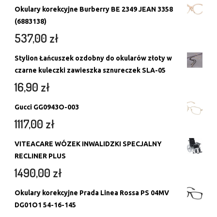
Okulary korekcyjne Burberry BE 2349 JEAN 3358
(6883138)
537,00
zł
Stylion Łańcuszek ozdobny do okularów złoty w
czarne kuleczki zawieszka sznureczek SLA-05
16,90
zł
Gucci GG0943O-003
1117,00
zł
VITEACARE WÓZEK INWALIDZKI SPECJALNY
RECLINER PLUS
1490,00
zł
Okulary korekcyjne Prada Linea Rossa PS 04MV
DG01O1 54-16-145