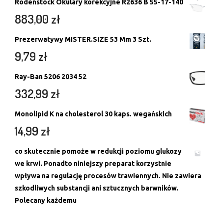
Rodenstock Okulary korekcyjne R2636 B 55-17-140
883,00
zł
Prezerwatywy MISTER.SIZE 53 Mm 3 Szt.
9,79
zł
Ray-Ban 5206 2034 52
332,99
zł
Monolipid K na cholesterol 30 kaps. wegańskich
14,99
zł
co skutecznie pomoże w redukcji poziomu glukozy
we krwi. Ponadto niniejszy preparat korzystnie
wpływa na regulację procesów trawiennych. Nie zawiera
szkodliwych substancji ani sztucznych barwników.
Polecany każdemu