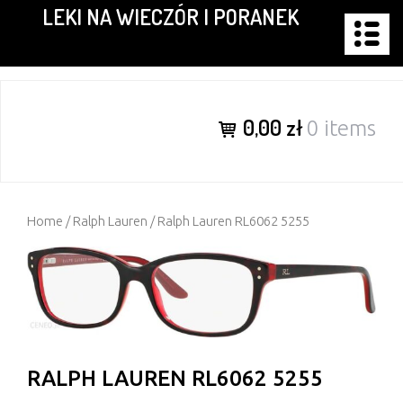
LEKI NA WIECZÓR I PORANEK
Skip
to
content
0,00 zł
0 items
Home
/
Ralph Lauren
/ Ralph Lauren RL6062 5255
RALPH LAUREN RL6062 5255