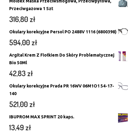
Moldex Maska Przeciwsmogowa, Przeciwpyłowa,
Przeciwgazowa 1 Szt
316,80
zł
Okulary korekcyjne Persol PO 2488V 1116 (6800398)
594,00
zł
Argital Krem Z Fiołkiem Do Skóry Problematycznej
Bio 50Ml
42,83
zł
Okulary korekcyjne Prada PR 16WV 06M1O1 54-17-
140
521,00
zł
IBUPROM MAX SPRINT 20 kaps.
13,49
zł