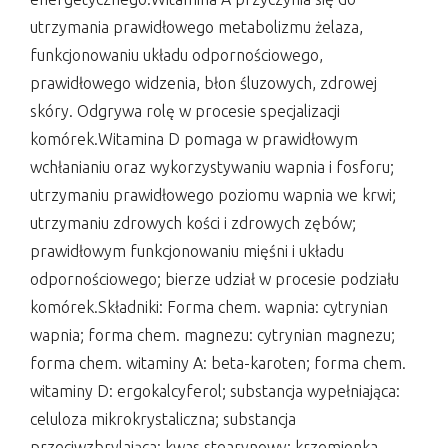
utrzymania prawidłowego metabolizmu żelaza,
funkcjonowaniu układu odpornościowego,
prawidłowego widzenia, błon śluzowych, zdrowej
skóry. Odgrywa rolę w procesie specjalizacji
komórek.Witamina D pomaga w prawidłowym
wchłanianiu oraz wykorzystywaniu wapnia i fosforu;
utrzymaniu prawidłowego poziomu wapnia we krwi;
utrzymaniu zdrowych kości i zdrowych zębów;
prawidłowym funkcjonowaniu mięśni i układu
odpornościowego; bierze udział w procesie podziału
komórek.Składniki: Forma chem. wapnia: cytrynian
wapnia; forma chem. magnezu: cytrynian magnezu;
forma chem. witaminy A: beta-karoten; forma chem.
witaminy D: ergokalcyferol; substancja wypełniająca:
celuloza mikrokrystaliczna; substancja
przeciwzbrylająca: kwas stearynowy; krzemionka