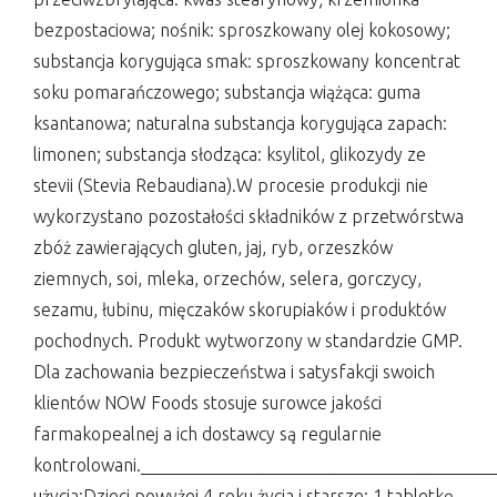
bezpostaciowa; nośnik: sproszkowany olej kokosowy;
substancja korygująca smak: sproszkowany koncentrat
soku pomarańczowego; substancja wiążąca: guma
ksantanowa; naturalna substancja korygująca zapach:
limonen; substancja słodząca: ksylitol, glikozydy ze
stevii (Stevia Rebaudiana).W procesie produkcji nie
wykorzystano pozostałości składników z przetwórstwa
zbóż zawierających gluten, jaj, ryb, orzeszków
ziemnych, soi, mleka, orzechów, selera, gorczycy,
sezamu, łubinu, mięczaków skorupiaków i produktów
pochodnych. Produkt wytworzony w standardzie GMP.
Dla zachowania bezpieczeństwa i satysfakcji swoich
klientów NOW Foods stosuje surowce jakości
farmakopealnej a ich dostawcy są regularnie
kontrolowani._______________________________________
użycia:Dzieci powyżej 4 roku życia i starsze: 1 tabletkę