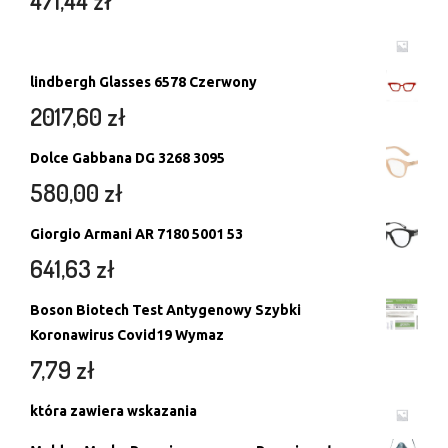
471,44
zł
lindbergh Glasses 6578 Czerwony
2017,60
zł
Dolce Gabbana DG 3268 3095
580,00
zł
Giorgio Armani AR 7180 5001 53
641,63
zł
Boson Biotech Test Antygenowy Szybki
Koronawirus Covid19 Wymaz
7,79
zł
która zawiera wskazania