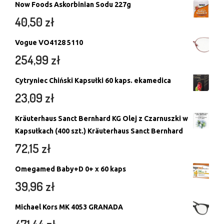
Now Foods Askorbinian Sodu 227g
40,50
zł
Vogue VO4128 5110
254,99
zł
Cytryniec Chiński Kapsułki 60 kaps. ekamedica
23,09
zł
Kräuterhaus Sanct Bernhard KG Olej z Czarnuszki w
Kapsułkach (400 szt.) Kräuterhaus Sanct Bernhard
72,15
zł
Omegamed Baby+D 0+ x 60 kaps
39,96
zł
Michael Kors MK 4053 GRANADA