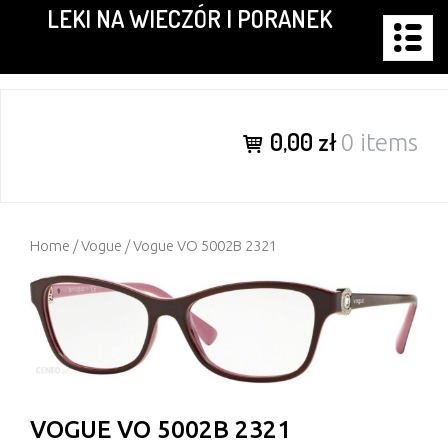
LEKI NA WIECZÓR I PORANEK
Skip
to
content
0,00 zł
0 items
Home
/
Vogue
/ Vogue VO 5002B 2321
VOGUE VO 5002B 2321