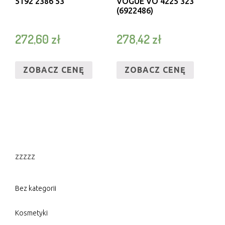
5192 2386 53
VOGUE VO 4225 323
(6922486)
272,60
zł
278,42
zł
ZOBACZ CENĘ
ZOBACZ CENĘ
zzzzz
Bez kategorii
Kosmetyki