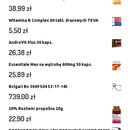
38,99
zł
Witamina B Complex 60 tabl. drażowych TEVA
5,50
zł
AndroVit Plus 30 kaps.
26,38
zł
Essentiale Max na wątrobę 600mg 30 kaps.
25,89
zł
Bvlgari Bv 3049 504 53-17-145
739,00
zł
20% Roztwór propolisu 20g
22,90
zł