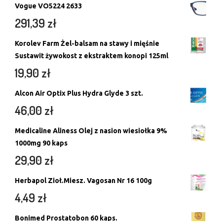
Vogue VO5224 2633
291,39
zł
Korolev Farm Żel-balsam na stawy i mięśnie
Sustawit żywokost z ekstraktem konopi 125ml
19,90
zł
Alcon Air Optix Plus Hydra Glyde 3 szt.
46,00
zł
Medicaline Aliness Olej z nasion wiesiołka 9%
1000mg 90 kaps
29,90
zł
Herbapol Zioł.Miesz. Vagosan Nr 16 100g
4,49
zł
Bonimed Prostatobon 60 kaps.