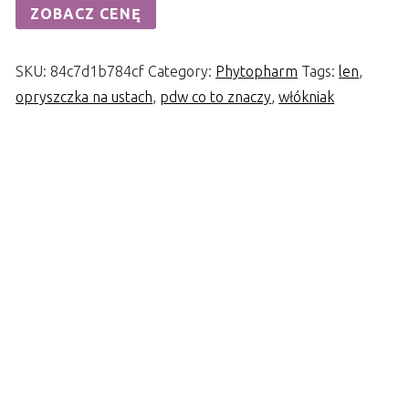
ZOBACZ CENĘ
SKU:
84c7d1b784cf
Category:
Phytopharm
Tags:
len
,
opryszczka na ustach
,
pdw co to znaczy
,
włókniak