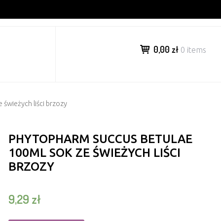
0,00 zł
0 items
wieżych liści brzozy
PHYTOPHARM SUCCUS BETULAE
100ML SOK ZE ŚWIEŻYCH LIŚCI
BRZOZY
9,29
zł