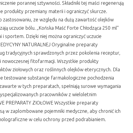
czenie porannej sztywności. Składniki tej maści regenerują
e produkty przemiany materii i ograniczyć skurcze.
o zastosowaniu, ze względu na dużą zawartość olejków
czają uczucie bólu. „Końska Maść Forte Chłodząca 250 ml”
 i sportem. Dzięki niej można ograniczyć uczucie
Y MEDYCYNY NATURALNEJ Oryginalne preparaty
g tradycyjnych sprawdzonych przez pokolenia receptur,
i nowoczesnej fitofarmacji. Wszystkie produkty
tów ziołowych oraz roślinnych olejków eterycznych. Dla
znie testowane substancje farmakologiczne pochodzenia
e, zawarte w tych preparatach, spełniają surowe wymagania
wyspecjalizowanych pracowników z wieloletnim
OWE PREPARATY ZIOŁOWE Wszystkie preparaty
są w zaplombowane pojemniki medyczne, aby chronić ich
 holograficzne w celu ochrony przed podrabianiem.