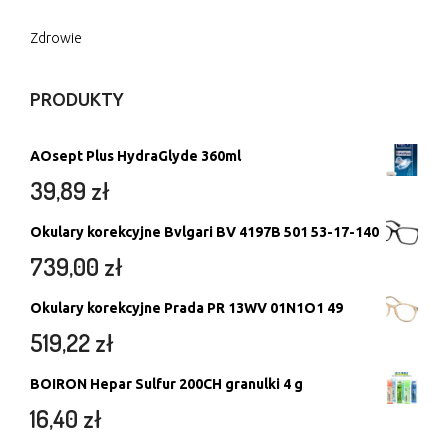
Zdrowie
PRODUKTY
AOsept Plus HydraGlyde 360ml
39,89
zł
Okulary korekcyjne Bvlgari BV 4197B 501 53-17-140
739,00
zł
Okulary korekcyjne Prada PR 13WV 01N1O1 49
519,22
zł
BOIRON Hepar Sulfur 200CH granulki 4 g
16,40
zł