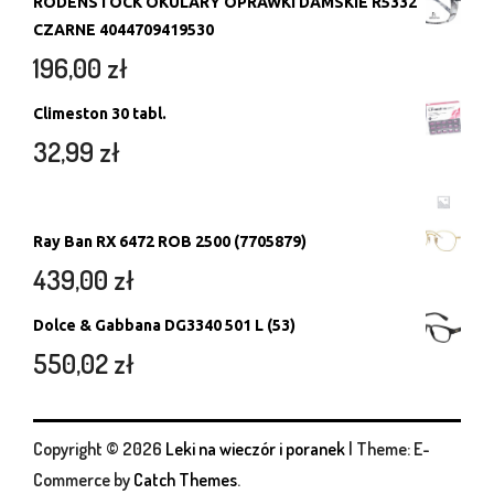
RODENSTOCK OKULARY OPRAWKI DAMSKIE R5332
CZARNE 4044709419530
196,00
zł
Climeston 30 tabl.
32,99
zł
Ray Ban RX 6472 ROB 2500 (7705879)
439,00
zł
Dolce & Gabbana DG3340 501 L (53)
550,02
zł
Copyright © 2026
Leki na wieczór i poranek
|
Theme: E-
Commerce by
Catch Themes
.