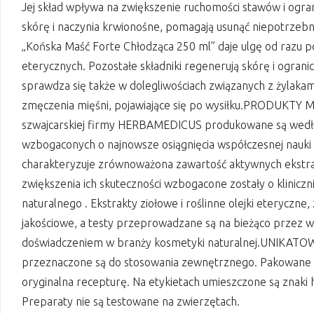
Jej skład wpływa na zwiększenie ruchomości stawów i ograni
skórę i naczynia krwionośne, pomagają usunąć niepotrzebn
„Końska Maść Forte Chłodząca 250 ml” daje ulgę od razu p
eterycznych. Pozostałe składniki regenerują skórę i ograni
sprawdza się także w dolegliwościach związanych z żylakami
zmęczenia mięśni, pojawiające się po wysiłku.PRODUKT
szwajcarskiej firmy HERBAMEDICUS produkowane są wedłu
wzbogaconych o najnowsze osiągnięcia współczesnej nauki 
charakteryzuje zrównoważona zawartość aktywnych ekstrak
zwiększenia ich skuteczności wzbogacone zostały o klinic
naturalnego . Ekstrakty ziołowe i roślinne olejki eteryczn
jakościowe, a testy przeprowadzane są na bieżąco przez 
doświadczeniem w branży kosmetyki naturalnej.UNIKAT
przeznaczone są do stosowania zewnętrznego. Pakowane 
oryginalna recepturę. Na etykietach umieszczone są znaki
Preparaty nie są testowane na zwierzętach.