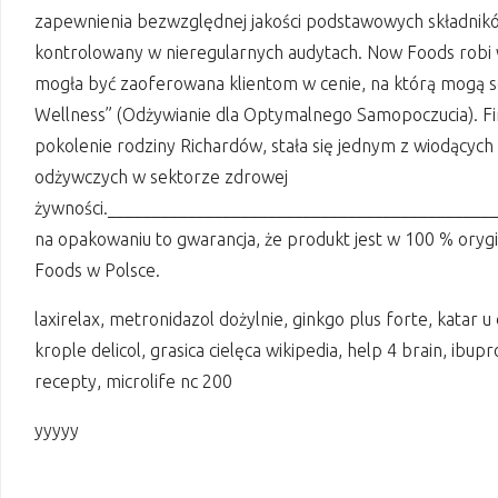
zapewnienia bezwzględnej jakości podstawowych składnik
kontrolowany w nieregularnych audytach. Now Foods robi 
mogła być zaoferowana klientom w cenie, na którą mogą s
Wellness” (Odżywianie dla Optymalnego Samopoczucia). Fi
pokolenie rodziny Richardów, stała się jednym z wiodącyc
odżywczych w sektorze zdrowej
żywności.__________________________________________
na opakowaniu to gwarancja, że produkt jest w 100 % oryg
Foods w Polsce.
laxirelax, metronidazol dożylnie, ginkgo plus forte, katar u 
krople delicol, grasica cielęca wikipedia, help 4 brain, ibu
recepty, microlife nc 200
yyyyy