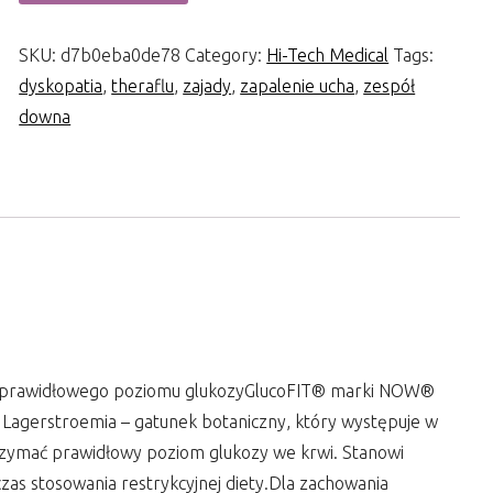
SKU:
d7b0eba0de78
Category:
Hi-Tech Medical
Tags:
dyskopatia
,
theraflu
,
zajady
,
zapalenie ucha
,
zespół
downa
la prawidłowego poziomu glukozyGlucoFIT® marki NOW®
. Lagerstroemia – gatunek botaniczny, który występuje w
zymać prawidłowy poziom glukozy we krwi. Stanowi
zas stosowania restrykcyjnej diety.Dla zachowania