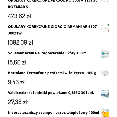
OKULARY KOREKCYJNE PERSOL PO 3007V 1137 50
ROZMIAR S
473,62
zł
OKULARY KOREKCYJNE GIORGIO ARMANI AR 6107
30021W
1002,00
zł
Squamax Krem Na Rogowacenie Skóry 100 ml
18,60
zł
Bocioland Termofor z pestkami wiśni tęcza - 180 g
9,43
zł
Valdixextrakt tabletki powlekane 0,355G 30 tabl.
27,38
zł
Nizoral leczniczy szampon przeciwłupieżowy 100ml