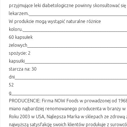
przyjmujące leki diabetologiczne powinny skonsultować się
lekarzem.__________________________________________
W produkcie mogą wystąpić naturalne różnice
koloru._____________________________________________
60 kapsułek
żelowych___________________________________________
spożycie: 2
kapsułki____________________________________________
starcza na: 30
dni_________________________________________________
52
g__________________________________________________
PRODUCENCIE: Firma NOW Foods w prowadzonej od 1968 ro
miano najbardziej renomowanego producenta w branży w US
Roku 2003 w USA, Najlepsza Marka w sklepach ze zdrową 
najwyższą satysfakcję swoich klientów produkuje z surowcó