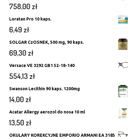
758,00
zł
Loratan Pro 10 kaps.
6,49
zł
SOLGAR CzOSNEK, 500 mg, 90 kaps.
69,30
zł
Versace VE 3292 GB1 52-18-140
554,13
zł
Swanson Lecithin 90 kaps. 1200mg
14,00
zł
Acatar Allergy aerozol do nosa 10 ml
13,50
zł
OKULARY KOREKCYJNE EMPORIO ARMANI EA 3185