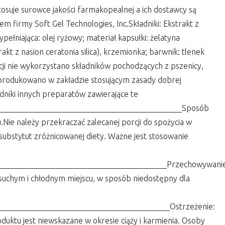
osuje surowce jakości farmakopealnej a ich dostawcy są
m firmy Soft Gel Technologies, Inc.Składniki: Ekstrakt z
pełniająca: olej ryżowy; materiał kapsułki: żelatyna
akt z nasion ceratonia silica), krzemionka; barwnik: tlenek
cji nie wykorzystano składników pochodzących z pszenicy,
Wyprodukowano w zakładzie stosującym zasady dobrej
dniki innych preparatów zawierające te
______________________________________________Sposób
u.Nie należy przekraczać zalecanej porcji do spożycia w
substytut zróżnicowanej diety. Ważne jest stosowanie
___________________________________________Przechowywani
uchym i chłodnym miejscu, w sposób niedostępny dla
___________________________________________Ostrzeżenie:
uktu jest niewskazane w okresie ciąży i karmienia. Osoby