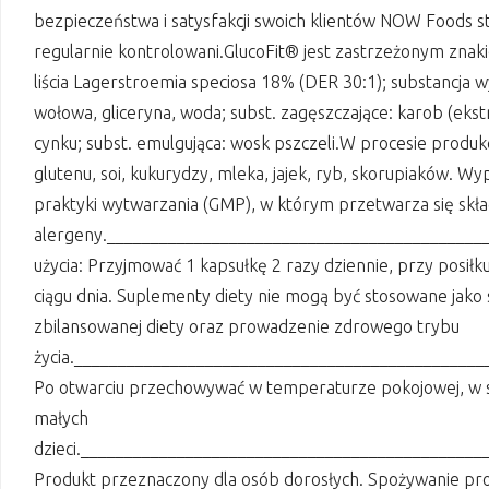
bezpieczeństwa i satysfakcji swoich klientów NOW Foods st
regularnie kontrolowani.GlucoFit® jest zastrzeżonym znakie
liścia Lagerstroemia speciosa 18% (DER 30:1); substancja wy
wołowa, gliceryna, woda; subst. zagęszczające: karob (ekstr
cynku; subst. emulgująca: wosk pszczeli.W procesie produk
glutenu, soi, kukurydzy, mleka, jajek, ryb, skorupiaków. 
praktyki wytwarzania (GMP), w którym przetwarza się skła
alergeny.___________________________________________
użycia: Przyjmować 1 kapsułkę 2 razy dziennie, przy posiłk
ciągu dnia. Suplementy diety nie mogą być stosowane jako 
zbilansowanej diety oraz prowadzenie zdrowego trybu
życia.______________________________________________
Po otwarciu przechowywać w temperaturze pokojowej, w s
małych
dzieci.______________________________________________
Produkt przeznaczony dla osób dorosłych. Spożywanie prod