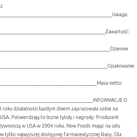
 z
_______________________________________________Uwaga:
____________________________________________Zawartość:
______________________________________________Dzienne
_____________________________________________Opakowanie
________________________________________Masa netto:
_______________________________________INFORMACJE O
ku działalności każdym dniem zapracowała sobie na
A. Potwierdzają to liczne tytuły i nagrody: Producent
żywnością w USA w 2004 roku. Now Foods mając na celu
w tylko najwyższej dostępnej farmaceutycznej klasy. Dla