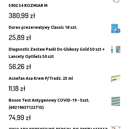
5902 54 ROZMIAR M
380,99
zł
Durex prezerwatywy Classic 18 szt.
25,89
zł
Diagnostic Zestaw Paski Do Glukozy Gold 50 szt +
Lancety Optilets 50 szt
56,26
zł
Acnefan Asa Krem P/Tradz. 25 ml
11,18
zł
Boson Test Antygenowy COVID-19 - 5szt.
(69219637122715)
74,99
zł