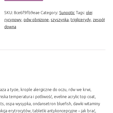
SKU:
8ce6f9fb9eae
Category:
Sunoptic
Tags:
olej
rycynowy
,
pdw obniżone
,
szyszynka
,
triglicerydy
,
zespół
downa
za a tycie, krople alergiczne do oczu, rdw we krwi,
iska temperatura i potliwość, eveline acrylic top coat,
lts, ospa wysypka, ondansetron bluefish, dawki witaminy
nkcja erytrocytów, tabletki antykoncepcyjne – jak brać,