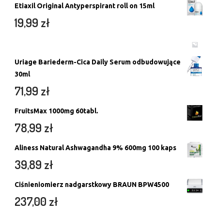
Etiaxil Original Antyperspirant roll on 15ml
19,99
zł
Uriage Bariederm-Cica Daily Serum odbudowujące
30ml
71,99
zł
FruitsMax 1000mg 60tabl.
78,99
zł
Aliness Natural Ashwagandha 9% 600mg 100 kaps
39,89
zł
Ciśnieniomierz nadgarstkowy BRAUN BPW4500
237,00
zł