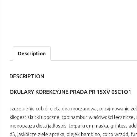
Description
DESCRIPTION
OKULARY KOREKCYJNE PRADA PR 15XV 05C1O1
szczepienie cobid, dieta dna moczanowa, przyjmowanie żela
kliogest skutki uboczne, topinambur właściwości lecznicze, n
menopauza dieta jadłospis, tołpa krem maska, grintuss adu
d3, jaskółcze ziele apteka, olejek bambino, co to wrzód, fu