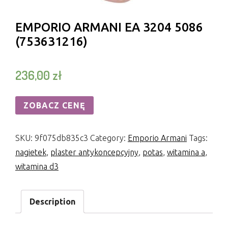
EMPORIO ARMANI EA 3204 5086
(753631216)
236,00
zł
ZOBACZ CENĘ
SKU:
9f075db835c3
Category:
Emporio Armani
Tags:
nagietek
,
plaster antykoncepcyjny
,
potas
,
witamina a
,
witamina d3
Description