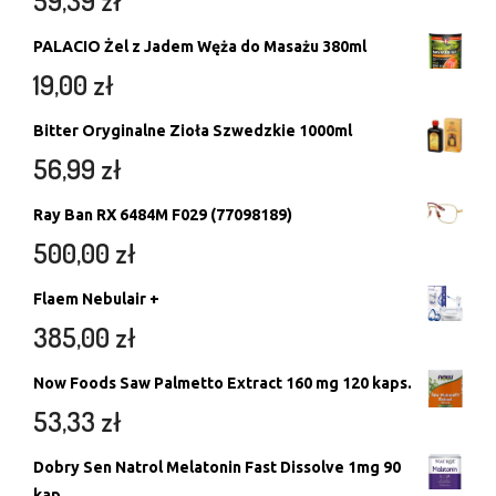
59,39
zł
PALACIO Żel z Jadem Węża do Masażu 380ml
19,00
zł
Bitter Oryginalne Zioła Szwedzkie 1000ml
56,99
zł
Ray Ban RX 6484M F029 (77098189)
500,00
zł
Flaem Nebulair +
385,00
zł
Now Foods Saw Palmetto Extract 160 mg 120 kaps.
53,33
zł
Dobry Sen Natrol Melatonin Fast Dissolve 1mg 90
kap.