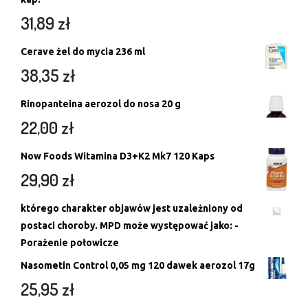
31,89
zł
Cerave żel do mycia 236 ml
38,35
zł
Rinopanteina aerozol do nosa 20 g
22,00
zł
Now Foods Witamina D3+K2 Mk7 120 Kaps
29,90
zł
którego charakter objawów jest uzależniony od
postaci choroby. MPD może występować jako: -
Porażenie połowicze
Nasometin Control 0,05 mg 120 dawek aerozol 17g
25,95
zł