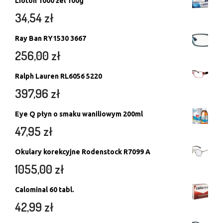
Lioton 1000 żel 100g
34,54
zł
Ray Ban RY1530 3667
256,00
zł
Ralph Lauren RL6056 5220
397,96
zł
Eye Q płyn o smaku waniliowym 200ml
47,95
zł
Okulary korekcyjne Rodenstock R7099 A
1055,00
zł
Calominal 60 tabl.
42,99
zł