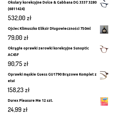
Okulary korekcyjne Dolce & Gabbana DG 3337 3280
(6811424)
532,00
zł
Ojciec Klimuszko Eliksir Długowieczności 750ml
79,00
zł
Okrągłe oprawki zerowki korekcyjne Sunoptic
AC45F
90,75
zł
Oprawki męskie Guess GU1790 Brązowe Komplet z
etui
158,23
zł
Durex Pleasure Me 12 szt.
24,99
zł