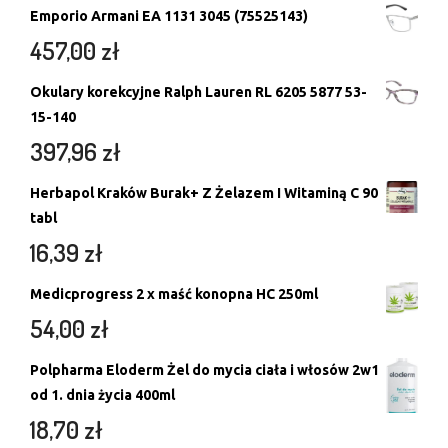
Emporio Armani EA 1131 3045 (75525143)
457,00
zł
Okulary korekcyjne Ralph Lauren RL 6205 5877 53-
15-140
397,96
zł
Herbapol Kraków Burak+ Z Żelazem I Witaminą C 90
tabl
16,39
zł
Medicprogress 2 x maść konopna HC 250ml
54,00
zł
Polpharma Eloderm Żel do mycia ciała i włosów 2w1
od 1. dnia życia 400ml
18,70
zł