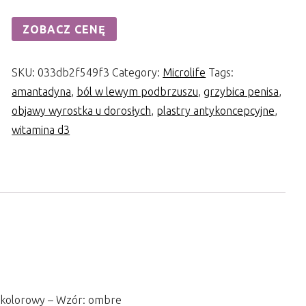
ZOBACZ CENĘ
SKU:
033db2f549f3
Category:
Microlife
Tags:
amantadyna
,
ból w lewym podbrzuszu
,
grzybica penisa
,
objawy wyrostka u dorosłych
,
plastry antykoncepcyjne
,
witamina d3
elokolorowy – Wzór: ombre