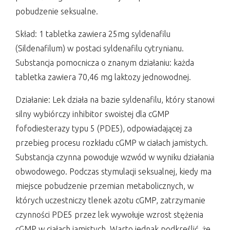
pobudzenie seksualne.
Skład: 1 tabletka zawiera 25mg syldenafilu
(Sildenafilum) w postaci syldenafilu cytrynianu.
Substancja pomocnicza o znanym działaniu: każda
tabletka zawiera 70,46 mg laktozy jednowodnej.
Działanie: Lek działa na bazie syldenafilu, który stanowi
silny wybiórczy inhibitor swoistej dla cGMP
fofodiesterazy typu 5 (PDE5), odpowiadającej za
przebieg procesu rozkładu cGMP w ciałach jamistych.
Substancja czynna powoduje wzwód w wyniku działania
obwodowego. Podczas stymulacji seksualnej, kiedy ma
miejsce pobudzenie przemian metabolicznych, w
których uczestniczy tlenek azotu cGMP, zatrzymanie
czynności PDE5 przez lek wywołuje wzrost stężenia
cGMP w ciałach jamistych. Warto jednak podkreślić, że