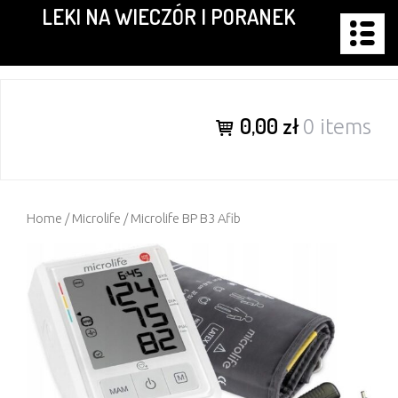
LEKI NA WIECZÓR I PORANEK
Skip
to
content
0,00 zł
0 items
Home
/
Microlife
/ Microlife BP B3 Afib