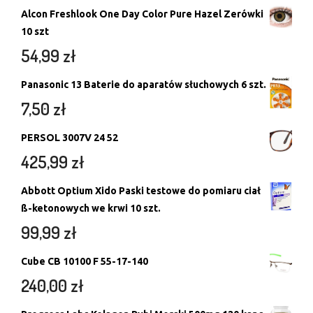
Alcon Freshlook One Day Color Pure Hazel Zerówki
10 szt
54,99
zł
Panasonic 13 Baterie do aparatów słuchowych 6 szt.
7,50
zł
PERSOL 3007V 24 52
425,99
zł
Abbott Optium Xido Paski testowe do pomiaru ciał
ß-ketonowych we krwi 10 szt.
99,99
zł
Cube CB 10100 F 55-17-140
240,00
zł