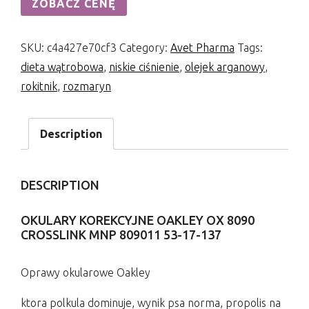
ZOBACZ CENĘ
SKU:
c4a427e70cf3
Category:
Avet Pharma
Tags:
dieta wątrobowa
,
niskie ciśnienie
,
olejek arganowy
,
rokitnik
,
rozmaryn
Description
DESCRIPTION
OKULARY KOREKCYJNE OAKLEY OX 8090
CROSSLINK MNP 809011 53-17-137
Oprawy okularowe Oakley
ktora polkula dominuje, wynik psa norma, propolis na