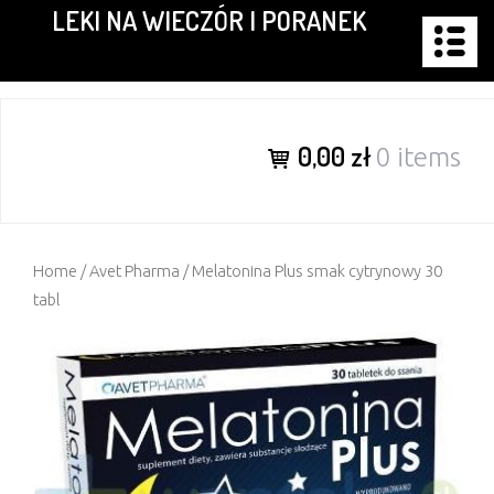
LEKI NA WIECZÓR I PORANEK
Skip
to
content
0,00 zł
0 items
Home
/
Avet Pharma
/ Melatonina Plus smak cytrynowy 30
tabl