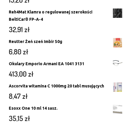
Reh4Mat Klamra o regulowanej szerokości
BeltiCar® FP-A-4
32,91
zł
Reutter Żeń szeń Imbir 50g
6,80
zł
Okulary Emporio Armani EA 1041 3131
413,00
zł
Ascorvita witamina C 1000mg 20 tabl musujących
8,47
zł
Esoxx One 10 ml 14 sasz.
35,15
zł