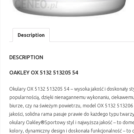
Description
DESCRIPTION
OAKLEY OX 5132 513205 54
Okulary OX 5132 513205 54 – wysoka jakość i doskonały st
popularnością, dzięki nienagannemu wykonaniu, ciekawemu
biurze, czy na świeżym powietrzu, model OX 5132 513206 5
jakości, solidna rama pasuje prawie do każdego typu twar
okulary Oakley®Sportowy styl i najwyższa jakość – to dom
kolory, dynamiczny design i doskonała funkcjonalność – to 