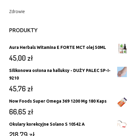
Zdrowie
PRODUKTY
Aura Herbals Witamina E FORTE MCT olej 50ML
45,00
zł
Silikonowa osłona na halluksy - DUŻY PALEC SP-I-
9210
45,76
zł
Now Foods Super Omega 369 1200 Mg 180 Kaps
66,65
zł
Okulary korekcyjne Solano S 10542 A
218,79
zł