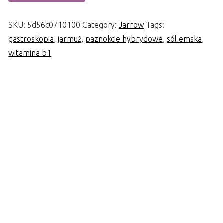
SKU:
5d56c0710100
Category:
Jarrow
Tags:
gastroskopia
,
jarmuż
,
paznokcie hybrydowe
,
sól emska
,
witamina b1