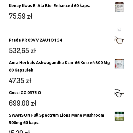
Kenay Kwas R-Ala Bio-Enhanced 60 kaps.
75,59
zł
Prada PR 09VV 2AU1O1 54
532,65
zł
Aura Herbals Ashwagandha Ksm-66 Korzeń 500 Mg
60 Kapsułek
47,35
zł
Gucci GG 0373 O
699,00
zł
SWANSON Full Spectrum Lions Mane Mushroom
500mg 60 kaps.
15,20
zł