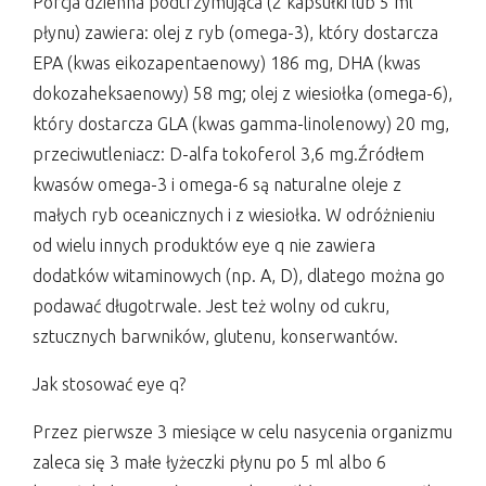
Porcja dzienna podtrzymująca (2 kapsułki lub 5 ml
płynu) zawiera: olej z ryb (omega-3), który dostarcza
EPA (kwas eikozapentaenowy) 186 mg, DHA (kwas
dokozaheksaenowy) 58 mg; olej z wiesiołka (omega-6),
który dostarcza GLA (kwas gamma-linolenowy) 20 mg,
przeciwutleniacz: D-alfa tokoferol 3,6 mg.Źródłem
kwasów omega-3 i omega-6 są naturalne oleje z
małych ryb oceanicznych i z wiesiołka. W odróżnieniu
od wielu innych produktów eye q nie zawiera
dodatków witaminowych (np. A, D), dlatego można go
podawać długotrwale. Jest też wolny od cukru,
sztucznych barwników, glutenu, konserwantów.
Jak stosować eye q?
Przez pierwsze 3 miesiące w celu nasycenia organizmu
zaleca się 3 małe łyżeczki płynu po 5 ml albo 6