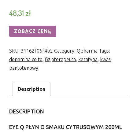
48,31
zł
ZOBACZ CENĘ
SKU:
31162f06f4b2
Category:
Qpharma
Tags:
dopamina co to
,
fizjoterapeuta
,
keratyna
,
kwas
pantotenowy
Description
DESCRIPTION
EYE Q PŁYN O SMAKU CYTRUSOWYM 200ML