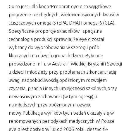
Co to jest i dla kogo?Preparat eye q to wyjątkowe
połączenie niezbędnych, wielonienasyconych kwasów
tłuszczowych omega-3 (EPA, DHA) i omega-6 (GLA).
Specyficzne proporcje składników i specjalna
technologia produkcji sprawiła, że eye q został
wybrany do wypróbowania w szeregu prób
klinicznych na dużych grupach dzieci. Były one
prowadzone m.in. w Australii, Wielkiej Brytanii i Szwecji
u dzieci i młodzieży przy problemach z:koncentracją
uwagi,nadpobudliwością,opóźnionym rozwojem
czytania, pisania i innych umiejętności szkolnych,przy
niewłaściwym zachowaniu (w tym agresji),u
najmłodszych przy opóźnionym rozwoju
mowy.Publikacje wyników tych badań ukazały się w
renomowanych periodykach medycznych.W Polsce
eye q jest dostępny już od 2006 roku, ciesząc się