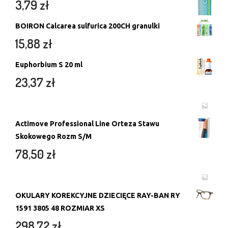
3,79
zł
BOIRON Calcarea sulfurica 200CH granulki
15,88
zł
Euphorbium S 20 ml
23,37
zł
Actimove Professional Line Orteza Stawu
Skokowego Rozm S/M
78,50
zł
OKULARY KOREKCYJNE DZIECIĘCE RAY-BAN RY
1591 3805 48 ROZMIAR XS
298,72
zł