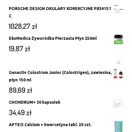
PORSCHE DESIGN OKULARY KOREKCYJNE P8341S1
C
1028,27
zł
EkoMedica Żyworódka Pierzasta Płyn 250ml
19,87
zł
Genactiv Colostrum Junior (Colostrigen), zawiesina,
płyn 150 ml
89,69
zł
CHONDRUM+ 30 kapsułek
34,49
zł
APTEO Calcium + kwercetyna tabl. 20 szt.