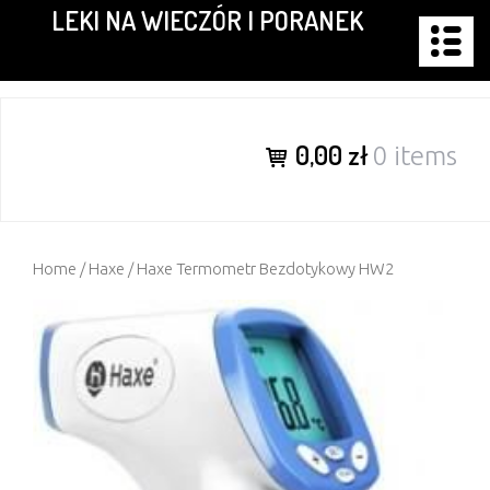
LEKI NA WIECZÓR I PORANEK
Skip
to
content
0,00 zł
0 items
Home
/
Haxe
/ Haxe Termometr Bezdotykowy HW2