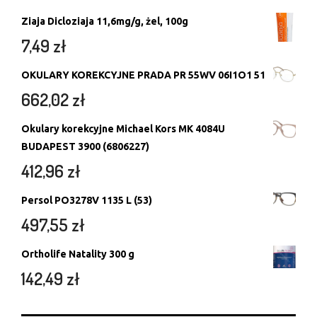
Ziaja Dicloziaja 11,6mg/g, żel, 100g
7,49
zł
OKULARY KOREKCYJNE PRADA PR 55WV 06I1O1 51
662,02
zł
Okulary korekcyjne Michael Kors MK 4084U
BUDAPEST 3900 (6806227)
412,96
zł
Persol PO3278V 1135 L (53)
497,55
zł
Ortholife Natality 300 g
142,49
zł