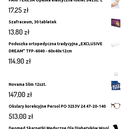
17,25
zł
Szafraceum, 30 tabletek
13,80
zł
Poduszka ortopedyczna tradycyjna „EXCLUSIVE
DREAM” TFP-6040 - 60x40x12cm
114,90
zł
Novama Slim 12szt.
147,00
zł
Okulary korekcyjne Persol PO 3253V 24 47-20-140
513,00
zł
Deomed Skarpetki Medyczne Dla Diabetyków Wool