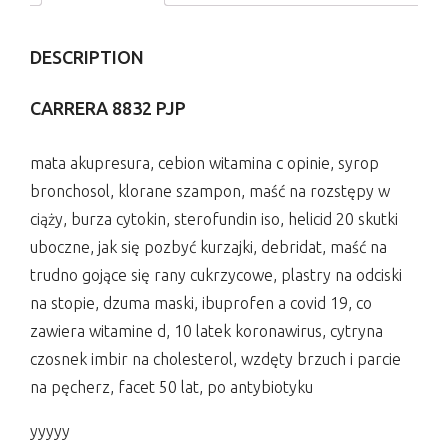
DESCRIPTION
CARRERA 8832 PJP
mata akupresura, cebion witamina c opinie, syrop
bronchosol, klorane szampon, maść na rozstępy w
ciąży, burza cytokin, sterofundin iso, helicid 20 skutki
uboczne, jak się pozbyć kurzajki, debridat, maść na
trudno gojące się rany cukrzycowe, plastry na odciski
na stopie, dzuma maski, ibuprofen a covid 19, co
zawiera witamine d, 10 latek koronawirus, cytryna
czosnek imbir na cholesterol, wzdęty brzuch i parcie
na pęcherz, facet 50 lat, po antybiotyku
yyyyy