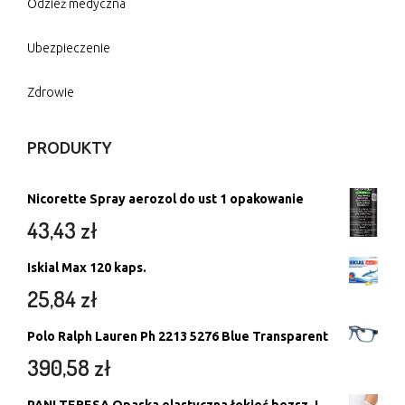
Odzież medyczna
Ubezpieczenie
Zdrowie
PRODUKTY
Nicorette Spray aerozol do ust 1 opakowanie
43,43
zł
Iskial Max 120 kaps.
25,84
zł
Polo Ralph Lauren Ph 2213 5276 Blue Transparent
390,58
zł
PANI TERESA Opaska elastyczna łokieć bezsz. L