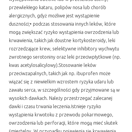
przewlekłego kataru, polipów nosa lub chorób
alergicznych, gdyż możliwe jest wystąpienie
duszności;• podczas stosowania innych leków, które
mogą zwiększać ryzyko wystąpienia owrzodzenia lub
krwawienia, takich jak doustne kortykosteroidy, leki
rozrzedzające krew, selektywne inhibitory wychwytu
zwrotnego serotoniny oraz leki przeciwpłytkowe (np.
kwas acetylosalicylowy).Stosowanie leków
przeciwzapalnych, takich jak np. ibuprofen może
wiązać się z niewielkim wzrostem ryzyka udaru lub
zawału serca, w szczególności gdy przyjmowane są w
wysokich dawkach. Należy przestrzegać zalecanej
dawki i czasu trwania leczenia.Istnieje ryzyko
wystąpienia krwotoku z przewodu pokarmowego,
owrzodzenia lub perforacji, które mogą mieć skutek
śmiertelny. W przypadku pojawienia się krwawienia