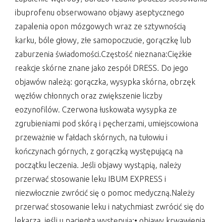
ibuprofenu obserwowano objawy aseptycznego
zapalenia opon mózgowych wraz ze sztywnością
karku, bóle głowy, złe samopoczucie, gorączkę lub
zaburzenia świadomości.Częstość nieznana:Ciężkie
reakcje skórne znane jako zespół DRESS. Do jego
objawów należą: gorączka, wysypka skórna, obrzęk
węzłów chłonnych oraz zwiększenie liczby
eozynofilów. Czerwona łuskowata wysypka ze
zgrubieniami pod skórą i pęcherzami, umiejscowiona
przeważnie w fałdach skórnych, na tułowiu i
kończynach górnych, z gorączką występującą na
początku leczenia. Jeśli objawy wystąpią, należy
przerwać stosowanie leku IBUM EXPRESS i
niezwłocznie zwrócić się o pomoc medyczną.Należy
przerwać stosowanie leku i natychmiast zwrócić się do
lekarza, jeśli u pacjenta występują:• objawy krwawienia