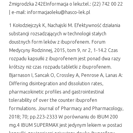
Żmigrodzka 242EInformacja o leku:tel.: (22) 742 00 22
| e-mail: informacjaoleku@hasco-lek.pl
1 Kołodziejczyk K, Nachajski M. Efektywność działania
substancji rozsadzających w technologii stałych
doustnych form leków z ibuprofenem. Forum
Medycyny Rodzinnej, 2015, tom 9, nr 2, 1-14.2 Czas
rozpadu kapsułki z ibuprofenem jest ponad dwa razy
krótszy niż czas rozpadu tabletki z ibuprofenem.
Bjarnason I, Sancak O, Crossley A, Penrose A, Lanas A:
Differing disintegration and dissolution rates,
pharmacokinetic profiles and gastrointestinal
tolerability of over the counter ibuprofen
formulations. Journal of Pharmacy and Pharmacology,
2018; 70; pp.223-2333 W porównaniu do IBUM 200
mg.4 IBUM SUPERMAX jest jedynym lekiem w postaci