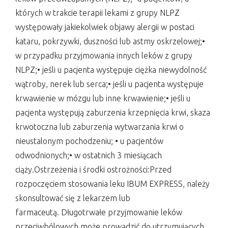
których w trakcie terapii lekami z grupy NLPZ
występowały jakiekolwiek objawy alergii w postaci
kataru, pokrzywki, duszności lub astmy oskrzelowej;•
w przypadku przyjmowania innych leków z grupy
NLPZ;• jeśli u pacjenta występuje ciężka niewydolność
wątroby, nerek lub serca;• jeśli u pacjenta występuje
krwawienie w mózgu lub inne krwawienie;• jeśli u
pacjenta występują zaburzenia krzepnięcia krwi, skaza
krwotoczna lub zaburzenia wytwarzania krwi o
nieustalonym pochodzeniu; • u pacjentów
odwodnionych;• w ostatnich 3 miesiącach
ciąży.Ostrzeżenia i środki ostrożności:Przed
rozpoczęciem stosowania leku IBUM EXPRESS, należy
skonsultować się z lekarzem lub
farmaceutą. Długotrwałe przyjmowanie leków
przeciwbólowych może prowadzić do utrzymujących