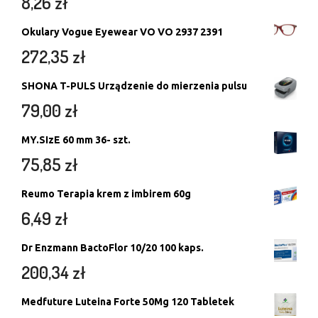
8,26
zł
Okulary Vogue Eyewear VO VO 2937 2391
272,35
zł
SHONA T-PULS Urządzenie do mierzenia pulsu
79,00
zł
MY.SIzE 60 mm 36- szt.
75,85
zł
Reumo Terapia krem z imbirem 60g
6,49
zł
Dr Enzmann BactoFlor 10/20 100 kaps.
200,34
zł
Medfuture Luteina Forte 50Mg 120 Tabletek