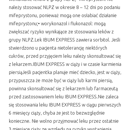
należy stosować NLPZ w okresie 8 – 12 dni po podaniu
mifeprystonu, ponieważ mogą one osłabiać działanie
mifeprystonu;• worykonazol i flukonazol: mogą
zwiększać ryzyko wynikające ze stosowania leków z
grupy NLPZ.Lek IBUM EXPRESS zawiera sorbitol. Jeśli
stwierdzono u pacjenta nietolerancję niektórych
cukrów, przed przyjęciem leku należy skonsultować się
z lekarzem.IBUM EXPRESS w ciąży i w czasie karmienia
piersiąJeśli pacjentka planuje mieć dziecko, jest w ciąży,
przypuszcza że może być w ciąży lub karmi piersią,
powinna skonsultować się z lekarzem lub farmaceutą
przed zastosowaniem leku IBUM EXPRESS.Nie zaleca
się stosowania leku IBUM EXPRESS w ciągu pierwszych
6 miesięcy ciąży, chyba że jest to bezwzględnie
konieczne. Nie wolno przyjmować leku przez ostatnie
3 miesiące ciąży ze względu na ryzyko wystąpienia