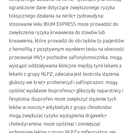
ograniczone dane dotyczące zwiększonego ryzyka
toksycznego działania na nerki;• zydowudyna:
stosowanie leku IBUM EXPRESS może prowadzić do
zwiększenia ryzyka krwawienia do stawów lub
krwawienia, które prowadzi do obrzęków (u pacjentów
z hemofilią z pozytywnym wynikiem testu na obecność
przeciwciał HIV);• pochodne sulfonylomocznika: mogą
wystąpić oddziaływania kliniczne między tymi lekami a
lekami z grupy NLPZ; zalecana jest kontrola stężenia
glukozy we krwi;• probenecyd i sulfinpirazon: mogą
opóźnić wydalanie ibuprofenu;• glikozydy naparstnicy i
fenytoina: ibuprofen może zwiększyć stężenie tych
leków w osoczu;• antybiotyki z grupy chinolonów:
mogą zwiększać ryzyko wystąpienia drgawek;•
cholestyramina: może opóźniać i zmniejszać
wchłanianie leków z grupy NLPZ;• mifepryston: nie