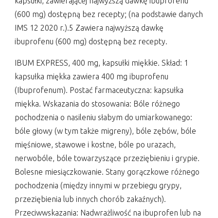
kapsułki, zawierającej najwyższą dawkę ibuprofenu
(600 mg) dostępną bez recepty; (na podstawie danych
IMS 12 2020 r.).5 Zawiera najwyższą dawkę
ibuprofenu (600 mg) dostępną bez recepty.
IBUM EXPRESS, 400 mg, kapsułki miękkie. Skład: 1
kapsułka miękka zawiera 400 mg ibuprofenu
(Ibuprofenum). Postać farmaceutyczna: kapsułka
miękka. Wskazania do stosowania: Bóle różnego
pochodzenia o nasileniu słabym do umiarkowanego:
bóle głowy (w tym także migreny), bóle zębów, bóle
mięśniowe, stawowe i kostne, bóle po urazach,
nerwobóle, bóle towarzyszące przeziębieniu i grypie.
Bolesne miesiączkowanie. Stany gorączkowe różnego
pochodzenia (między innymi w przebiegu grypy,
przeziębienia lub innych chorób zakaźnych).
Przeciwwskazania: Nadwrażliwość na ibuprofen lub na