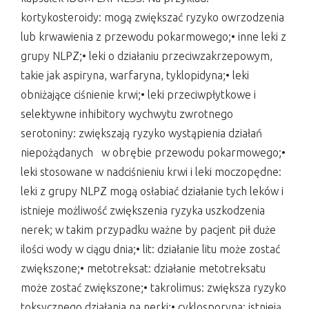
kortykosteroidy: mogą zwiększać ryzyko owrzodzenia
lub krwawienia z przewodu pokarmowego;• inne leki z
grupy NLPZ;• leki o działaniu przeciwzakrzepowym,
takie jak aspiryna, warfaryna, tyklopidyna;• leki
obniżające ciśnienie krwi;• leki przeciwpłytkowe i
selektywne inhibitory wychwytu zwrotnego
serotoniny: zwiększają ryzyko wystąpienia działań
niepożądanych w obrębie przewodu pokarmowego;•
leki stosowane w nadciśnieniu krwi i leki moczopędne:
leki z grupy NLPZ mogą osłabiać działanie tych leków i
istnieje możliwość zwiększenia ryzyka uszkodzenia
nerek; w takim przypadku ważne by pacjent pił duże
ilości wody w ciągu dnia;• lit: działanie litu może zostać
zwiększone;• metotreksat: działanie metotreksatu
może zostać zwiększone;• takrolimus: zwiększa ryzyko
toksycznego działania na nerki;• cyklosporyna: istnieją