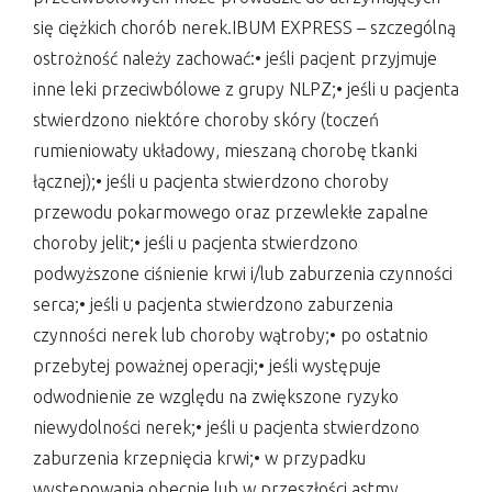
się ciężkich chorób nerek.IBUM EXPRESS – szczególną
ostrożność należy zachować:• jeśli pacjent przyjmuje
inne leki przeciwbólowe z grupy NLPZ;• jeśli u pacjenta
stwierdzono niektóre choroby skóry (toczeń
rumieniowaty układowy, mieszaną chorobę tkanki
łącznej);• jeśli u pacjenta stwierdzono choroby
przewodu pokarmowego oraz przewlekłe zapalne
choroby jelit;• jeśli u pacjenta stwierdzono
podwyższone ciśnienie krwi i/lub zaburzenia czynności
serca;• jeśli u pacjenta stwierdzono zaburzenia
czynności nerek lub choroby wątroby;• po ostatnio
przebytej poważnej operacji;• jeśli występuje
odwodnienie ze względu na zwiększone ryzyko
niewydolności nerek;• jeśli u pacjenta stwierdzono
zaburzenia krzepnięcia krwi;• w przypadku
występowania obecnie lub w przeszłości astmy,