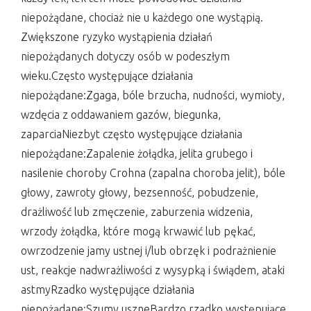
niepożądane, chociaż nie u każdego one wystąpią.
Zwiększone ryzyko wystąpienia działań
niepożądanych dotyczy osób w podeszłym
wieku.Często występujące działania
niepożądane:Zgaga, bóle brzucha, nudności, wymioty,
wzdęcia z oddawaniem gazów, biegunka,
zaparciaNiezbyt często występujące działania
niepożądane:Zapalenie żołądka, jelita grubego i
nasilenie choroby Crohna (zapalna choroba jelit), bóle
głowy, zawroty głowy, bezsenność, pobudzenie,
drażliwość lub zmęczenie, zaburzenia widzenia,
wrzody żołądka, które mogą krwawić lub pękać,
owrzodzenie jamy ustnej i/lub obrzęk i podrażnienie
ust, reakcje nadwrażliwości z wysypką i świądem, ataki
astmyRzadko występujące działania
niepożądane:Szumy uszneBardzo rzadko występujące