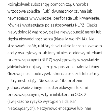
którąkolwiek substancję pomocniczą. Choroba
wrzodowa żołądka i (lub) dwunastnicy czynna lub
nawracająca w wywiadzie, perforacja lub krwawienie,
również występujące po zastosowaniu NLPZ. Ciężka
niewydolność wątroby, ciężka niewydolność nerek lub
ciężka niewydolność serca (klasa IV wg NYHA). Nie
stosować u osób, u których w trakcie leczenia kwasem
acetylosalicylowym lub innymi niesteroidowymi lekami
przeciwzapalnymi (NLPZ) występowały w wywiadzie
jakiekolwiek objawy alergii w postaci zapalenia błony
śluzowej nosa, pokrzywki, skurczu oskrzeli lub astmy.
III trymestr ciąży. Nie stosować ibuprofenu
jednocześnie z innymi niesteroidowymi lekami
przeciwzapalnymi, w tym inhibitorami COX-2
(zwiększone ryzyko wystąpienia działań
niepożądanych). Naczyniowo-mózgowe lub inne