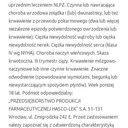
uprzednim leczeniem NLPZ. Czynna lub nawracająca
choroba wrzodowa żołądka i (lub) dwunastnicy, lub też
krwawienie z przewodu pokarmowego (dwa lub więcej
niezależne epizody potwierdzonego owrzodzenia lub
krwawienie). Ciężka niewydolność wątroby lub ciężka
niewydolność nerek. Ciężka niewydolność serca (klasa
IV wg NYHA). Choroba naczyń wieńcowych. Skaza
krwotoczna. III trymestr ciąży. Krwawienie mózgowo-
naczyniowe lub inne czynne krwawienie. Znaczne
odwodnienie (spowodowane wymiotami, biegunką lub
niewystarczającym spożyciem płynów). Wiek poniżej
18 lat. Podmiot odpowiedzialny:
„PRZEDSIĘBIORSTWO PRODUKCJI
FARMACEUTYCZNEJ HASCO-LEK” S.A. 51-131
Wrocław, ul. Żmigrodzka 242 E. Przed zastosowaniem
należy zapoznać się z zatwierdzoną charakterystyką