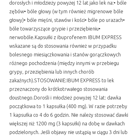
dorosłych i młodzieży powyżej 12 lat jako lek na:• bóle
zębów• bóle głowy (w tym również migrenowe bóle
głowy)• bóle mięśni, stawów i kości• bóle po urazach•
bóle towarzyszące grypie i przeziębieniu•
nerwobóle.Kapsułki z ibuprofenem IBUM EXPRESS
wskazane są do stosowania również w przypadku
bolesnego miesiączkowania i stanów gorączkowych
różnego pochodzenia (między innymi w przebiegu
grypy, przeziębienia lub innych chorób
zakaźnych).STOSOWANIE:IBUM EXPRESS to lek
przeznaczony do krótkotrwałego stosowania
doustnego.Dorośli i młodzież powyżej 12 lat: dawka
początkowa to 1 kapsułka (400 mg). W razie potrzeby
1 kapsułka co 4 do 6 godzin. Nie należy stosować dawki
większej niż 1200 mg (3 kapsułki) na dobę w dawkach
podzielonych. Jeśli objawy nie ustąpią w ciągu 3 dni lub