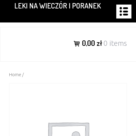
LEKI NA WIECZÓR I PORANEK
Skip
to
content
0,00 zł
0 items
Home
/