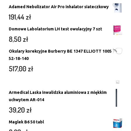
Adamed Nebulizator Air Pro inhalator siateczkowy
191,44
zł
Domowe Labolatorium LH test owulacyjny 7 szt
8,50
zł
Okulary korekcyjne Burberry BE 1347 ELLIOTT 1005
52-18-140
517,00
zł
Armedical Laska inwalidzka aluminiowa z miękkim
uchwytem AR-014
39,20
zł
Maglek B6 50 tabl