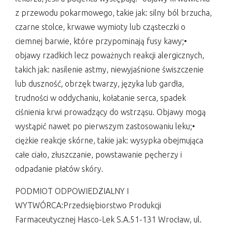
z przewodu pokarmowego, takie jak: silny ból brzucha,
czarne stolce, krwawe wymioty lub cząsteczki o
ciemnej barwie, które przypominają fusy kawy;•
objawy rzadkich lecz poważnych reakcji alergicznych,
takich jak: nasilenie astmy, niewyjaśnione świszczenie
lub duszność, obrzęk twarzy, języka lub gardła,
trudności w oddychaniu, kołatanie serca, spadek
ciśnienia krwi prowadzący do wstrząsu. Objawy mogą
wystąpić nawet po pierwszym zastosowaniu leku;•
ciężkie reakcje skórne, takie jak: wysypka obejmująca
całe ciało, złuszczanie, powstawanie pęcherzy i
odpadanie płatów skóry.
PODMIOT ODPOWIEDZIALNY I
WYTWÓRCA:Przedsiębiorstwo Produkcji
Farmaceutycznej Hasco-Lek S.A.51-131 Wrocław, ul.