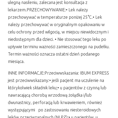
ulegną nasileniu, zalecana jest konsultacja z
lekarzem.PRZECHOWYWANIE:• Lek należy
przechowywać w temperaturze poniżej 25°C.• Lek
należy przechowywać w oryginalnym opakowaniu w
celu ochrony przed wilgocią, w miejscu niewidocznym i
niedostępnym dla dzieci. • Nie stosować tego leku po
upływie terminu ważności zamieszczonego na pudełku.
Termin ważności oznacza ostatni dzień podanego
miesiąca.
INNE INFORMACJE:Przeciwwskazania: IBUM EXPRESS
jest przeciwwskazany:• jeśli pacjent ma uczulenie na
którykolwiek składnik leku;• u pacjentów z czynną lub
nawracającą chorobą wrzodową żołądka i/lub
dwunastnicy, perforacją lub krwawieniem, również
występującymi po zastosowaniu niesteroidowych
leków przeciwzapalnych (NLPZ);• u pacjentów, u