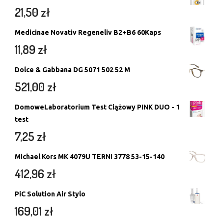
21,50
zł
Medicinae Novativ Regeneliv B2+B6 60Kaps
11,89
zł
Dolce & Gabbana DG 5071 502 52 M
521,00
zł
DomoweLaboratorium Test Ciążowy PINK DUO - 1
test
7,25
zł
Michael Kors MK 4079U TERNI 3778 53-15-140
412,96
zł
PiC Solution Air Stylo
169,01
zł