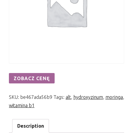
ZOBACZ CENĘ
SKU:
be467ada56b9
Tags:
alt
,
hydroxyzinum
,
moringa
,
witamina b1
Description