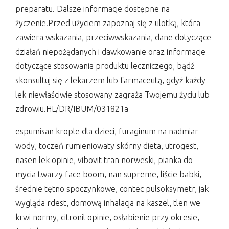
preparatu. Dalsze informacje dostępne na
życzenie.Przed użyciem zapoznaj się z ulotką, która
zawiera wskazania, przeciwwskazania, dane dotyczące
działań niepożądanych i dawkowanie oraz informacje
dotyczące stosowania produktu leczniczego, bądź
skonsultuj się z lekarzem lub farmaceutą, gdyż każdy
lek niewłaściwie stosowany zagraża Twojemu życiu lub
zdrowiu.HL/DR/IBUM/031821a
espumisan krople dla dzieci, furaginum na nadmiar
wody, toczeń rumieniowaty skórny dieta, utrogest,
nasen lek opinie, vibovit tran norweski, pianka do
mycia twarzy face boom, nan supreme, liście babki,
średnie tętno spoczynkowe, contec pulsoksymetr, jak
wygląda rdest, domową inhalacja na kaszel, tlen we
krwi normy, citronil opinie, osłabienie przy okresie,