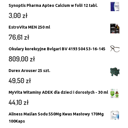
Synoptis Pharma Apteo Calcium w folii 12 tabl.
3,00
zł
EstroVita MEN 250 ml
76,61
zł
Okulary korekcyjne Bvlgari BV 4193 504 53-16-145
809,00
zł
Durex Arouser 25 szt.
49,50
zł
MyVita Witaminy ADEK dla dzieci i dorosłych - 30 ml
44,10
zł
Aliness Maślan Sodu 550Mg Kwas Masłowy 170Mg
100Kaps