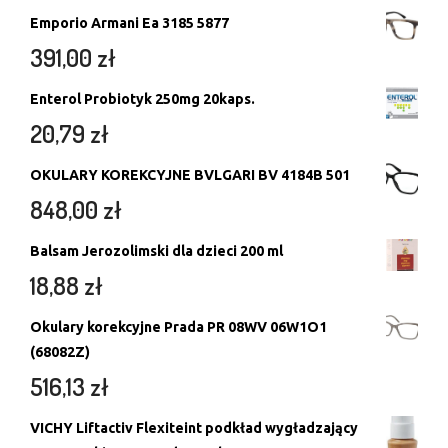
Emporio Armani Ea 3185 5877
391,00
zł
Enterol Probiotyk 250mg 20kaps.
20,79
zł
OKULARY KOREKCYJNE BVLGARI BV 4184B 501
848,00
zł
Balsam Jerozolimski dla dzieci 200 ml
18,88
zł
Okulary korekcyjne Prada PR 08WV 06W1O1
(68082Z)
516,13
zł
VICHY Liftactiv Flexiteint podkład wygładzający