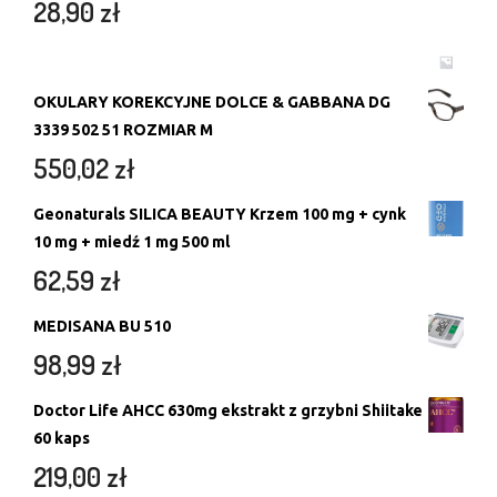
28,90
zł
OKULARY KOREKCYJNE DOLCE & GABBANA DG
3339 502 51 ROZMIAR M
550,02
zł
Geonaturals SILICA BEAUTY Krzem 100 mg + cynk
10 mg + miedź 1 mg 500 ml
62,59
zł
MEDISANA BU 510
98,99
zł
Doctor Life AHCC 630mg ekstrakt z grzybni Shiitake
60 kaps
219,00
zł