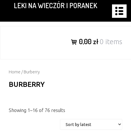
LEKI NA WIECZÓR I PORANEK
Skip
to
content
0,00 zł
0 items
Home
/ Burberry
BURBERRY
Showing 1–16 of 76 results