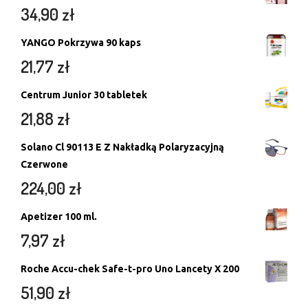
34,90
zł
YANGO Pokrzywa 90 kaps
21,77
zł
Centrum Junior 30 tabletek
21,88
zł
Solano Cl 90113 E Z Nakładką Polaryzacyjną
Czerwone
224,00
zł
Apetizer 100 ml.
7,97
zł
Roche Accu-chek Safe-t-pro Uno Lancety X 200
51,90
zł