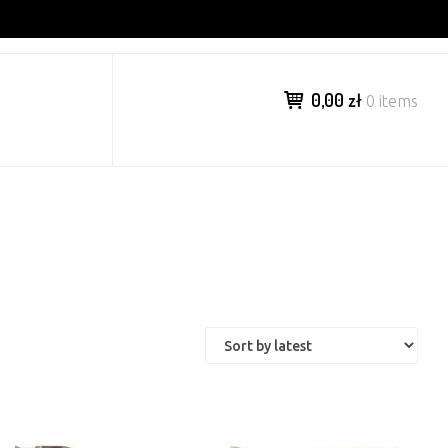
0,00 zł
0 items