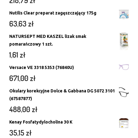
218,79
zł
Nutilis Clear preparat zagęszczający 175g
63,63
zł
NATURSEPT MED KASZEL lizak smak
pomarańczowy 1 szt.
1,61
zł
Versace VE 3318 5353 (76840U)
671,00
zł
Okulary korekcyjne Dolce & Gabbana DG 5072 3101
(67587877)
488,00
zł
Kenay Fosfatydylocholina 30 K
35,15
zł