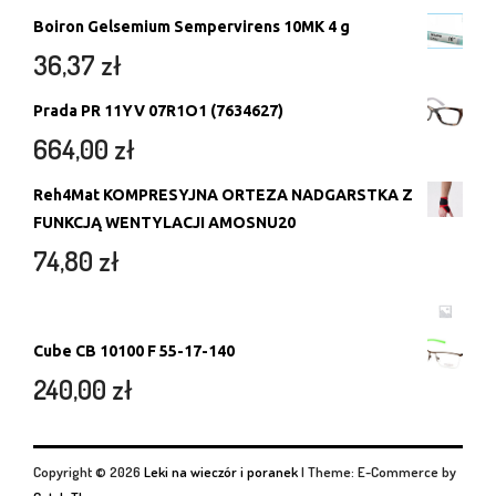
Boiron Gelsemium Sempervirens 10MK 4 g
36,37
zł
Prada PR 11YV 07R1O1 (7634627)
664,00
zł
Reh4Mat KOMPRESYJNA ORTEZA NADGARSTKA Z
FUNKCJĄ WENTYLACJI AMOSNU20
74,80
zł
Cube CB 10100 F 55-17-140
240,00
zł
Copyright © 2026
Leki na wieczór i poranek
|
Theme: E-Commerce by