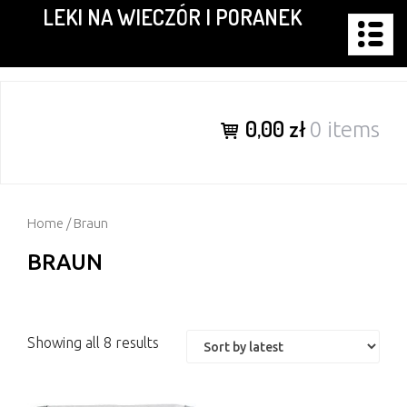
LEKI NA WIECZÓR I PORANEK
Skip
to
content
0,00 zł
0 items
Home
/ Braun
BRAUN
Showing all 8 results