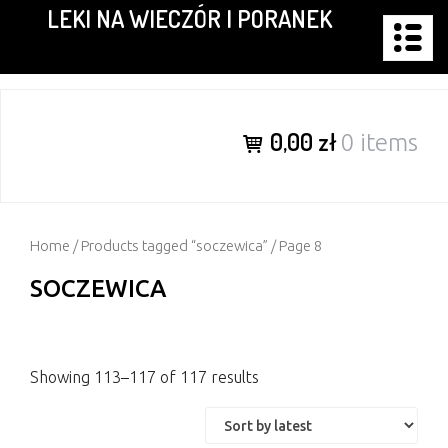
LEKI NA WIECZÓR I PORANEK
Skip
to
content
0,00 zł
0 items
Home
/
Products tagged “soczewica”
/ Page 8
SOCZEWICA
Showing 113–117 of 117 results