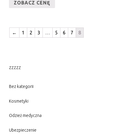
ZOBACZ CENĘ
←
1
2
3
…
5
6
7
8
zzzzz
Bez kategorii
Kosmetyki
Odzież medyczna
Ubezpieczenie